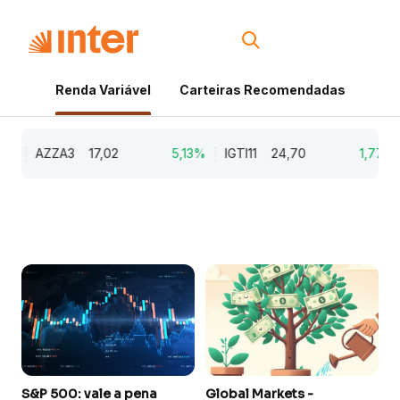
Renda Variável
Carteiras Recomendadas
Cri
%
AZZA3
17,02
5,13%
IGTI11
24,70
1,77%
S&P 500: vale a pena
Global Markets -