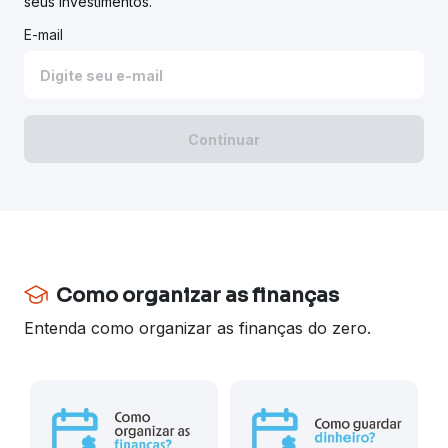
seus investimentos.
E-mail
Continuar
Como organizar as finanças
Entenda como organizar as finanças do zero.
D
p