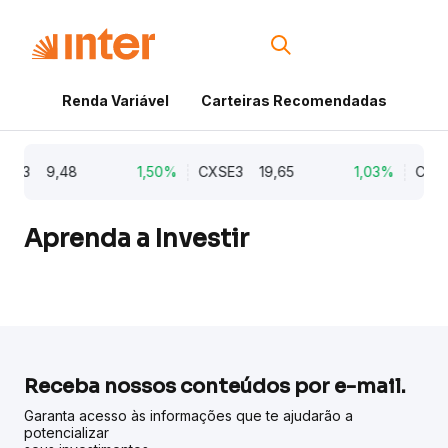
Renda Variável
Carteiras Recomendadas
Cri
B3
9,48
1,50%
CXSE3
19,65
1,03%
CYRE3
Aprenda a Investir
Receba nossos conteúdos por e-mail.
Garanta acesso às informações que te ajudarão a
potencializar