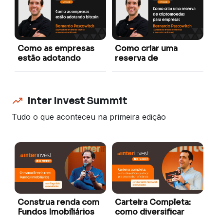
S
p
Como as empresas
Como criar uma
estão adotando
reserva de
bitcoin
criptomoedas para
empresas
Inter Invest Summit
Tudo o que aconteceu na primeira edição
C
E
R
Construa renda com
Carteira Completa:
Fundos Imobiliários
como diversificar