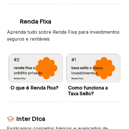
com Tiago Reis
ativos pra uma
melhor eficiência
Renda Fixa
Aprenda tudo sobre Renda Fixa para investimentos
seguros e rentáveis
O
i
O que é Renda Fixa?
Como funciona a
Taxa Selic?
Inter Dica
Explicamos conceitos básicos e avançados de