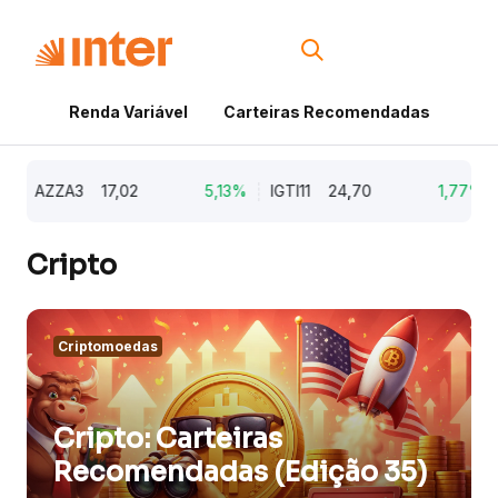
Renda Variável
Carteiras Recomendadas
Cri
AZZA3
17,02
5,13%
IGTI11
24,70
1,77%
Cripto
Criptomoedas
Cripto: Carteiras
Recomendadas (Edição 35)