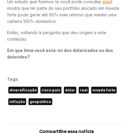
Um estudo que fizemos (e você pode consultar
aqui
)
mostra que ter parte do seu portfólio alocado em moeda
forte pode gerar até 65% mais retorno que manter uma
carteira 100% doméstica.
Então, voltando à pergunta que deu origem a este
conteúdo:
Em que time você está: no dos dolarizados ou dos
doloridos?
Tags
diversificação
risco país
dólar
real
moeda forte
inflação
geopolítica
Compartilhe essa notícia