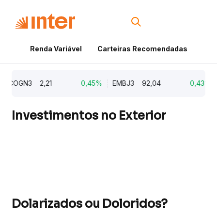
Renda Variável
Carteiras Recomendadas
Cri
COGN3
2,21
0,45%
EMBJ3
92,04
0,43%
A
Investimentos no Exterior
Dolarizados ou Doloridos?