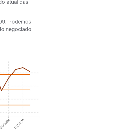
do atual das
.
2009. Podemos
ndo negociado