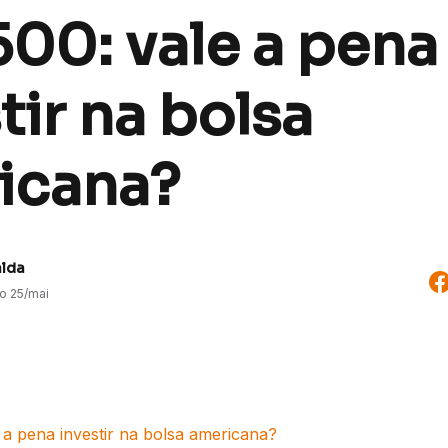
00: vale a pena
tir na bolsa
icana?
alda
do
25/mai
 a pena investir na bolsa americana?