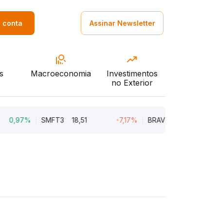
a conta
Assinar Newsletter
s
Macroeconomia
Investimentos
no Exterior
97%
SMFT3
18,51
-7,17%
BRAV3
18,72
-3,7