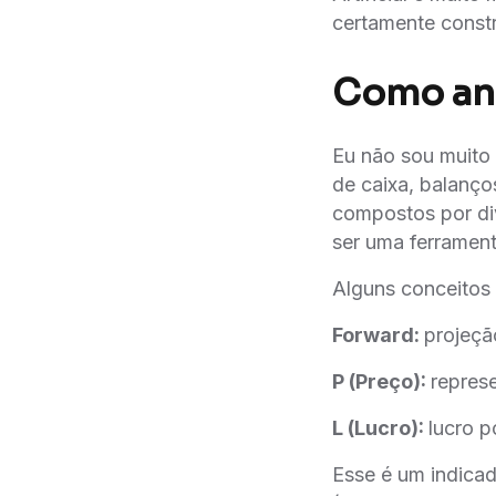
certamente constr
Como ana
Eu não sou muito f
de caixa, balanço
compostos por di
ser uma ferrament
Alguns conceitos
Forward:
projeçã
P (Preço):
repres
L (Lucro):
lucro p
Esse é um indicad