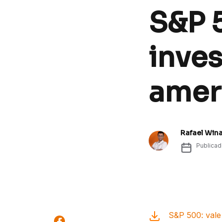
S&P 5
inves
amer
Rafael Win
Publica
S&P 500: vale