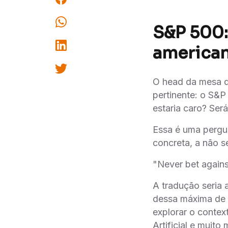
S&P 500: 
america
O head da mesa de
pertinente: o S&P
estaria caro? Ser
Essa é uma pergu
concreta, a não s
"Never bet agains
A tradução seria
dessa máxima de 
explorar o context
Artificial e muit