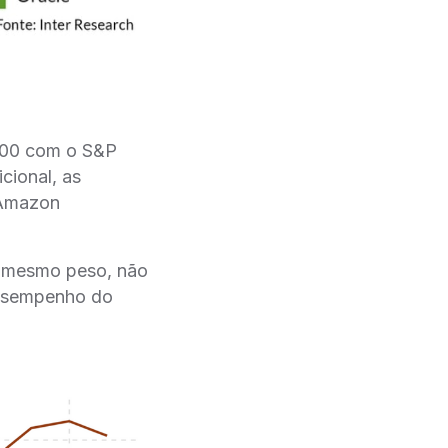
 500 com o S&P
cional, as
 Amazon
o mesmo peso, não
desempenho do