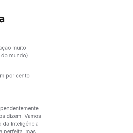
a
ação muito
 e do mundo)
em por cento
dependentemente
nos dizem. Vamos
o da Inteligência
a perfeita, mas