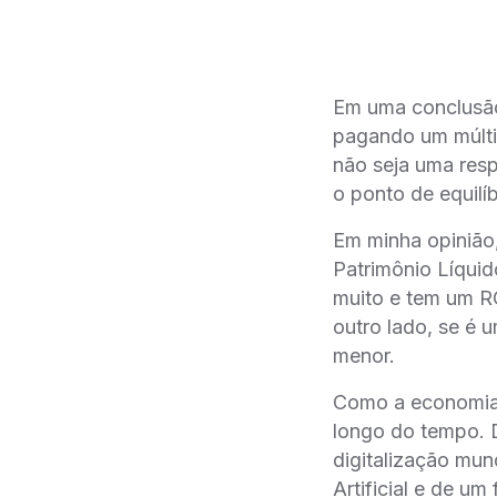
Em uma conclusão 
pagando um múltip
não seja uma respo
o ponto de equilíb
Em minha opinião,
Patrimônio Líqui
muito e tem um RO
outro lado, se é
menor.
Como a economia 
longo do tempo. 
digitalização mun
Artificial e de um