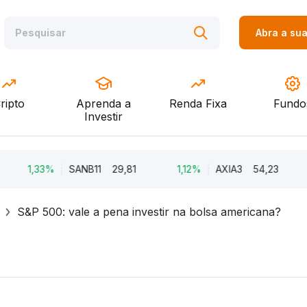
Abra a su
ripto
Aprenda a
Renda Fixa
Fundo
Investir
1,33%
SANB11
29,81
1,12%
AXIA3
54,23
0,
S&P 500: vale a pena investir na bolsa americana?