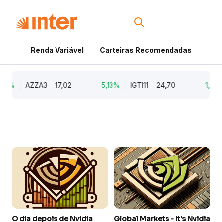
Renda Variável
Carteiras Recomendadas
Cri
79%
AZZA3
17,02
5,13%
IGTI11
24,70
1,77%
O dia depois de Nvidia
Global Markets - It's Nvidia