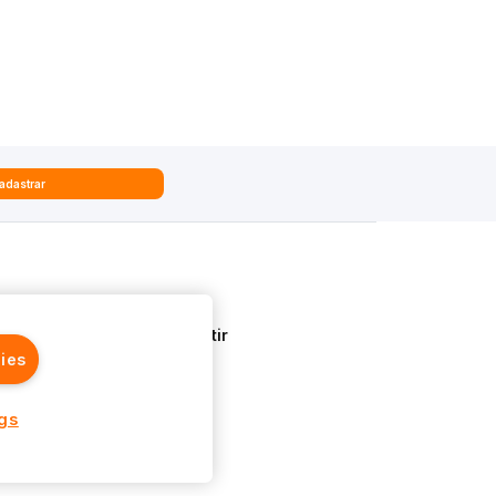
adastrar
Quem Somos
Aprenda a Investir
ies
ngs