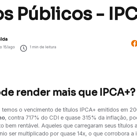
os Públicos - IP
alda
do
15/ago
1
min de leitura
de render mais que IPCA+?
 temos o vencimento de títulos IPCA+ emitidos em 20
no
, contra 717% do CDI e quase 315% da inflação, p
to bem rentável. Aqueles que carregaram seus títulos 
nio ser multiplicado por quase 14x, o que corrobora a