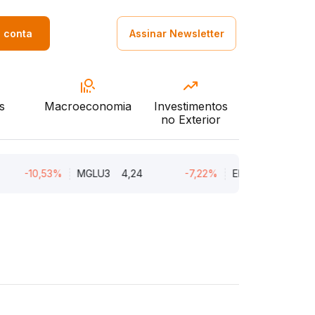
a conta
Assinar Newsletter
s
Macroeconomia
Investimentos
no Exterior
-10,53%
MGLU3
4,24
-7,22%
ENGI11
47,01