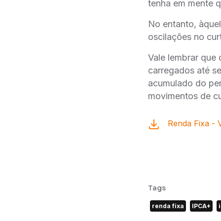
tenha em mente q
No entanto, àquel
oscilações no cur
Vale lembrar que 
carregados até se
acumulado do per
movimentos de cu
Renda Fixa -
Tags
renda fixa
IPCA+