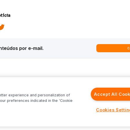
tícia
teúdos por e-mail.
C
ques
Análises
Inter News
trategy
Macroeconomia
Inter Strategy
Accept All Cook
etter experience and personalization of
recast
Renda Variável
Inter News RV
our preferences indicated in the 'Cookie
rld
Renda Fixa
Inter News RF
Inter
Investimentos no Exterior
Top Funds
Cookies Setti
Fundos
Cenário Internacional