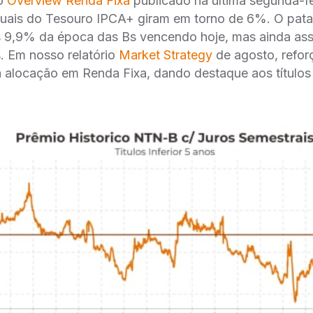
io
Overview Renda Fixa
publicado na última segunda-f
tuais do Tesouro IPCA+ giram em torno de 6%. O pat
 9,9% da época das Bs vencendo hoje, mas ainda as
s. Em nosso relatório
Market Strategy
de agosto, refo
a alocação em Renda Fixa, dando destaque aos título