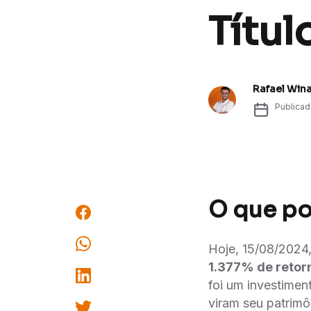
Títul
Rafael Win
Publica
O que po
Hoje, 15/08/2024,
1.377% de retor
foi um investimen
viram seu patrimô