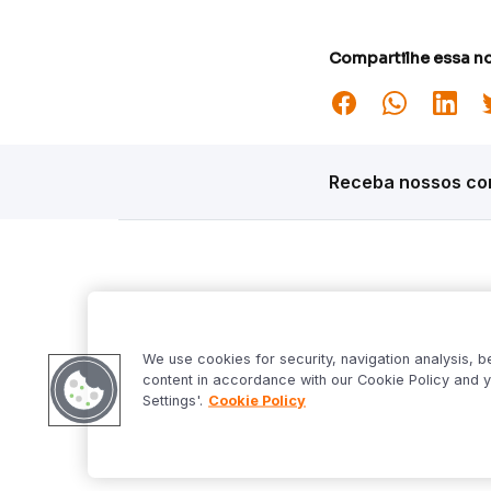
Compartilhe essa no
Receba nossos con
Siga o Inter
Desta
Market S
We use cookies for security, navigation analysis, b
Inter Fo
content in accordance with our Cookie Policy and y
Criptowo
Settings'.
Cookie Policy
Bom Dia 