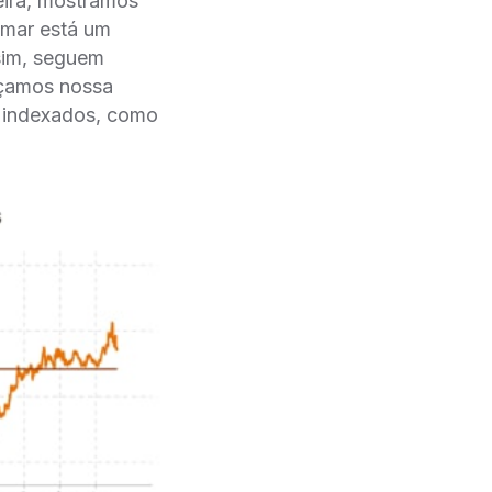
eira, mostramos
amar está um
sim, seguem
rçamos nossa
s indexados, como