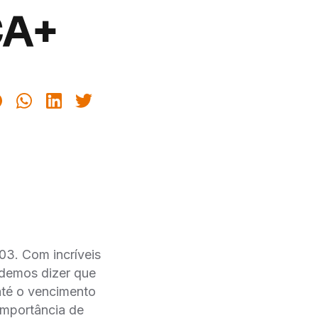
CA+
03. Com incríveis
odemos dizer que
até o vencimento
 importância de