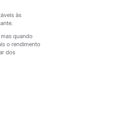
táveis às
ante.
o, mas quando
ais o rendimento
ar dos