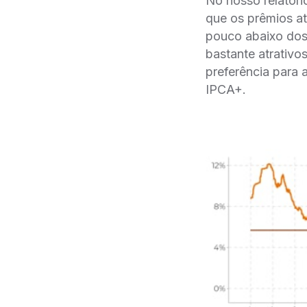
No nosso relatór
que os prêmios a
pouco abaixo dos
bastante atrativo
preferência para 
IPCA+.