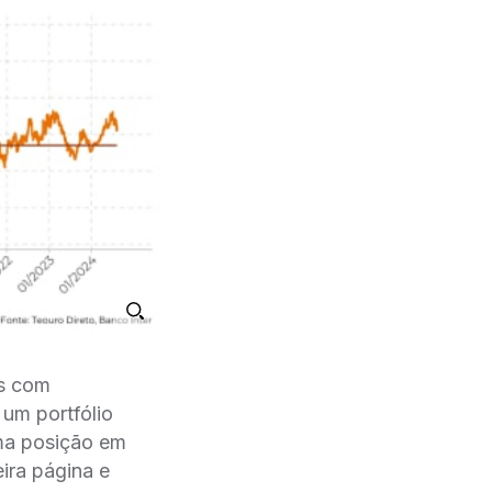
os com
um portfólio
ma posição em
eira página e