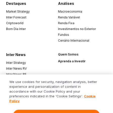
Destaques
Análises
Market Strategy
Macroeconomia
Inter Forecast
Renda Variável
Criptoworld
Renda Fixa
Bom Dia Inter
Investimentos no Exterior
Fundos
Cenário Internacional
Inter News
Quem Somos
Aprenda a Investir
Inter Strategy
Inter News RV
Inter News RF
Top Funds
We use cookies for security, navigation analysis, better
experience and personalization of content in
accordance with our Cookie Policy and your
Baixe o app
preferences indicated in the 'Cookie Settings'.
Cookie
Policy