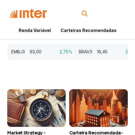
Renda Variável
Carteiras Recomendadas
Cri
%
EMBJ3
93,00
2,75%
BRAV3
19,45
2,64%
Market Strategy -
Carteira Recomendada-