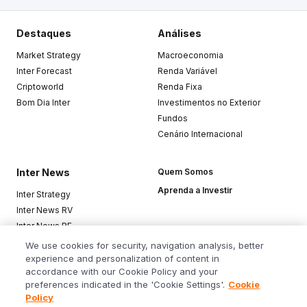
Destaques
Análises
Market Strategy
Macroeconomia
Inter Forecast
Renda Variável
Criptoworld
Renda Fixa
Bom Dia Inter
Investimentos no Exterior
Fundos
Cenário Internacional
Inter News
Quem Somos
Aprenda a Investir
Inter Strategy
Inter News RV
Inter News RF
Top Funds
We use cookies for security, navigation analysis, better
experience and personalization of content in
accordance with our Cookie Policy and your
Baixe o app
preferences indicated in the 'Cookie Settings'.
Cookie
Policy