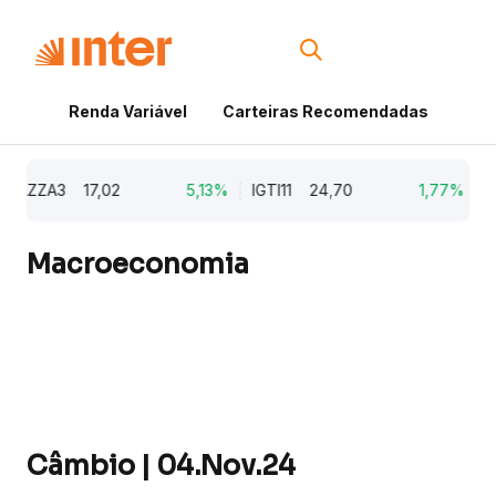
Renda Variável
Carteiras Recomendadas
Cri
ZZA3
17,02
5,13%
IGTI11
24,70
1,77%
NAT
Macroeconomia
Câmbio | 04.Nov.24