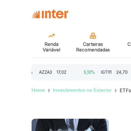
Renda
Carteiras
C
Variável
Recomendadas
9,79%
AZZA3
17,02
5,13%
IGTI11
24,70
Home
Investimentos no Exterior
ETFs