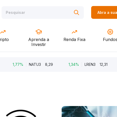
Abra a su
ripto
Aprenda a
Renda Fixa
Fundo
Investir
1,77%
NATU3
8,29
1,34%
LREN3
12,31
-