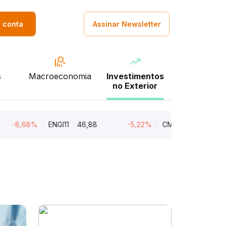
a conta
Assinar Newsletter
s
Macroeconomia
Investimentos
no Exterior
8,68%
ENGI11
46,88
-5,22%
CMIN3
5,45
-5