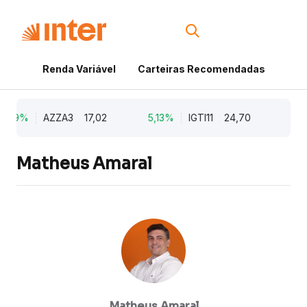
Renda Variável
Carteiras Recomendadas
Cri
,79%
AZZA3
17,02
5,13%
IGTI11
24,70
1,7
Matheus Amaral
Matheus Amaral