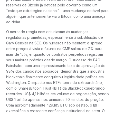
reservas de Bitcoin já detidas pelo governo como um
"estoque estratégico nacional" - uma mudança notável para
alguém que anteriormente via o Bitcoin como uma ameaça
ao dólar.
O mercado reagiu com entusiasmo às mudanças
regulatórias prometidas, especialmente à substituição de
Gary Gensler na SEC. Os números não mentem: o spread
entre preços à vista e futuros na CME saltou de 7% para
mais de 15%, enquanto os contratos perpétuos registram
seus maiores prêmios desde março. O sucesso do PAC
Fairshake, com uma impressionante taxa de aprovação de
98% dos candidatos apoiados, demonstra que a indústria
blockchain finalmente conquistou legitimidade política em
Washington. O impacto nos ETFs tem sido extraordinário,
com o iSharesBitcoin Trust (IBIT) da BlackRockquebrando
recordes: US$ 4,1 bilhões em volume de negociação, sendo
US$ 1 bilhão apenas nos primeiros 20 minutos do pregão.
Com aproximadamente 429.185 BTC sob gestão, o IBIT
exemplifica a crescente confiança institucional no setor. O