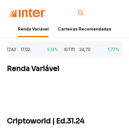
Renda Variável
Carteiras Recomendadas
Cri
ZZA3
17,02
5,13%
IGTI11
24,70
1,77%
NATU
Renda Variável
Criptoworld | Ed.31.24