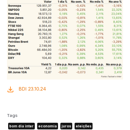
BDI 23.10.24
Tags
bom dia inter
economia
juros
eleições