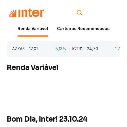
Renda Variável
Carteiras Recomendadas
Cri
%
AZZA3
17,02
5,13%
IGTI11
24,70
1,77%
Renda Variável
Bom Dia, Inter! 23.10.24