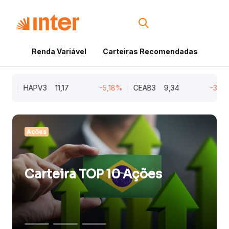
Inter Invest
Renda Variável
Carteiras Recomendadas
Cri
HAPV3
11,17
-5,18%
CEAB3
9,34
-3,91%
Ações
Compra de Suzano (SUZB3)