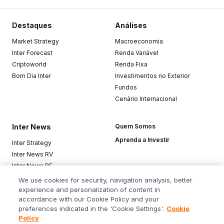
Destaques
Análises
Market Strategy
Macroeconomia
Inter Forecast
Renda Variável
Criptoworld
Renda Fixa
Bom Dia Inter
Investimentos no Exterior
Fundos
Cenário Internacional
Inter News
Quem Somos
Aprenda a Investir
Inter Strategy
Inter News RV
Inter News RF
Top Funds
We use cookies for security, navigation analysis, better
experience and personalization of content in
accordance with our Cookie Policy and your
Baixe o app
preferences indicated in the 'Cookie Settings'.
Cookie
Policy