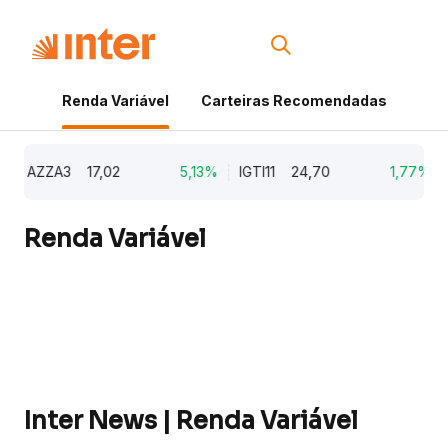
Renda Variável
Carteiras Recomendadas
Cri
AZZA3
17,02
5,13%
IGTI11
24,70
1,77%
NA
Renda Variável
Inter News | Renda Variável