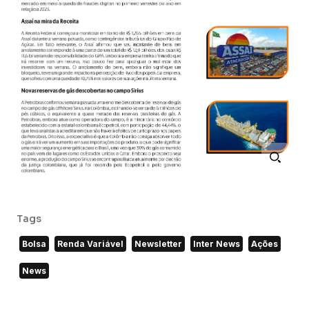
Tags
Bolsa
Renda Variável
Newsletter
Inter News
Ações
News