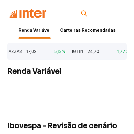
Renda Variável
Carteiras Recomendadas
Cri
AZZA3
17,02
5,13%
IGTI11
24,70
1,77%
NA
Renda Variável
Ibovespa - Revisão de cenário