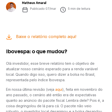
Matheus Amaral
Publicado
07/mar
5
min de leitura
Baixe o relatório completo aqui!
Ibovespa: o que mudou?
Olá investidor, esse breve relatório tem o objetivo de
atualizar nosso cenário esperado para a renda variável
local. Quando digo isso, quero dizer a bolsa no Brasil,
representada pelo índice Ibovespa.
Em nossa última revisão (veja
aqui
), feita em novembro do
ano passado, o cenário até então era de expectativas
quanto ao anúncio do pacote fiscal. Lembra dele? Pois é, a
coisa degringolou de lá para cá. O pacote não veio
robusto, o investidor local desanimou e a bolsa desandou.