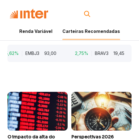
Renda Variável
Carteiras Recomendadas
Cri
5,62%
EMBJ3
93,00
2,75%
BRAV3
19,45
O impacto da alta do
Perspectivas 2026