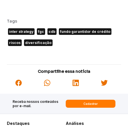
Tags
inter strategy
fgc
cdb
fundo garantidor de crédito
riscos
diversificação
Compartilhe essa notícia
Receba nossos conteúdos
Cadastrar
por e-mail.
Destaques
Análises