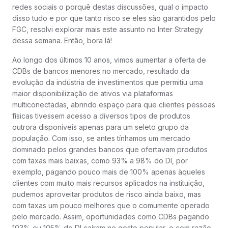
redes sociais o porquê destas discussões, qual o impacto
disso tudo e por que tanto risco se eles são garantidos pelo
FGC, resolvi explorar mais este assunto no Inter Strategy
dessa semana. Então, bora lá!
Ao longo dos últimos 10 anos, vimos aumentar a oferta de
CDBs de bancos menores no mercado, resultado da
evolução da indústria de investimentos que permitiu uma
maior disponibilização de ativos via plataformas
multiconectadas, abrindo espaço para que clientes pessoas
físicas tivessem acesso a diversos tipos de produtos
outrora disponíveis apenas para um seleto grupo da
população. Com isso, se antes tínhamos um mercado
dominado pelos grandes bancos que ofertavam produtos
com taxas mais baixas, como 93% a 98% do DI, por
exemplo, pagando pouco mais de 100% apenas àqueles
clientes com muito mais recursos aplicados na instituição,
pudemos aproveitar produtos de risco ainda baixo, mas
com taxas um pouco melhores que o comumente operado
pelo mercado. Assim, oportunidades como CDBs pagando
103% ou 105% do DI caíram no gosto popular, e com razão.