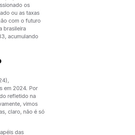
essionado os
ado ou as taxas
ção com o futuro
 brasileira
 B3, acumulando
?
24),
es em 2024. Por
o refletido na
ivamente, vimos
, claro, não é só
apéis das