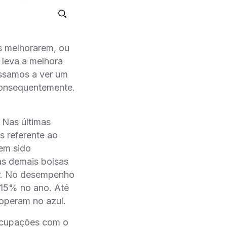
 melhorarem, ou
 leva a melhora
assamos a ver um
 consequentemente.
.
Nas últimas
 referente ao
tem sido
as demais bolsas
ir. No desempenho
 15% no ano. Até
 operam no azul.
eocupações com o