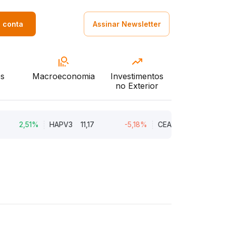
a conta
Assinar Newsletter
s
Macroeconomia
Investimentos
no Exterior
,51%
HAPV3
11,17
-5,18%
CEAB3
9,34
-3,9