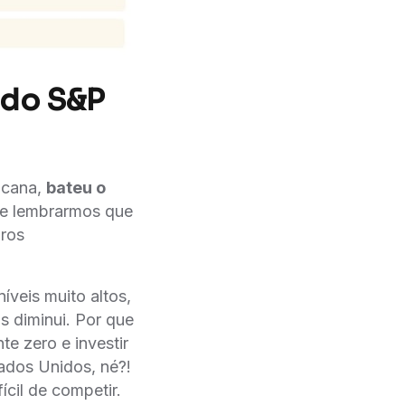
 do S&P
ricana,
bateu o
 se lembrarmos que
uros
veis muito altos,
os diminui. Por que
te zero e investir
ados Unidos, né?!
ícil de competir.