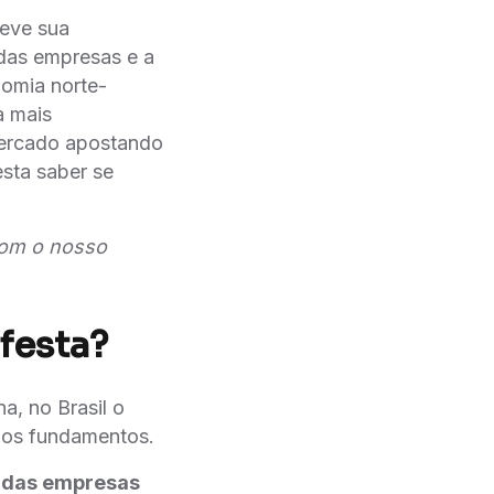
teve sua
 das empresas e a
nomia norte-
a mais
mercado apostando
sta saber se
com o nosso
festa?
a, no Brasil o
e os fundamentos.
s das empresas