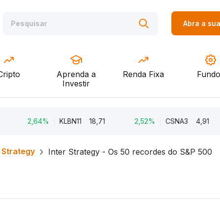
Abra a su
Cripto
Aprenda a
Renda Fixa
Fundo
Investir
2,64%
KLBN11
18,71
2,52%
CSNA3
4,91
2
r Strategy
Inter Strategy - Os 50 recordes do S&P 500