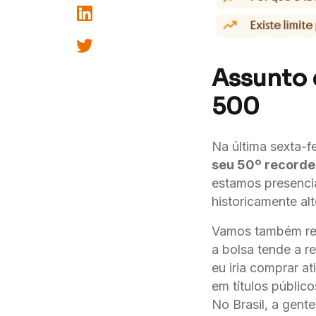
Assunto 
500
Na última sexta-f
seu 50º recorde
estamos presencia
historicamente al
Vamos também rel
a bolsa tende a re
eu iria comprar at
em títulos públic
No Brasil, a gente