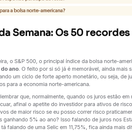
da Semana: Os 50 recordes
eira, o S&P 500, o principal índice da bolsa norte-ame
 do ano
. O feito por si só já é memorável, ainda mais
ndo um ciclo de forte aperto monetário, ou seja, de j
tos para a economia norte-americana.
embrar que, normalmente, quando os juros estão em ní
cuar, afinal o apetite do investidor para ativos de risc
ivos de maior risco se eu posso correr risco praticamen
os ganhando 5% ao ano? Isso falando de juros nos Est
 tá falando de uma Selic em 11,75%, fica ainda mais dif