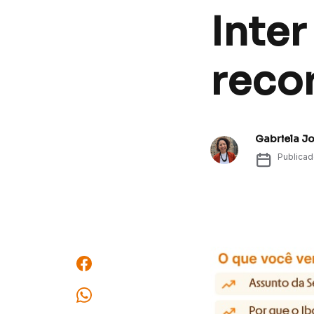
Inter
reco
Gabriela J
Publica