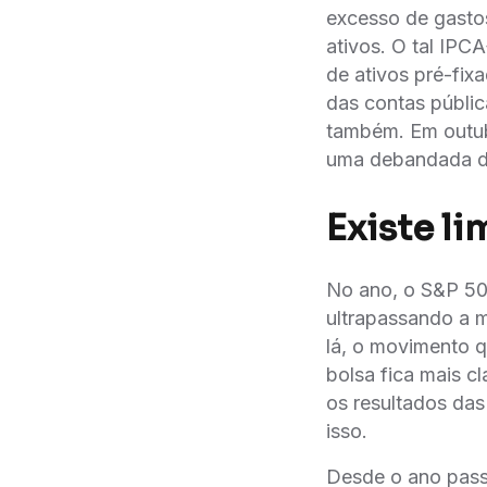
excesso de gastos
ativos. O tal IP
de ativos pré-fix
das contas públic
também. Em outubr
uma debandada de
Existe li
No ano, o S&P 500
ultrapassando a m
lá, o movimento 
bolsa fica mais c
os resultados da
isso.
Desde o ano pass