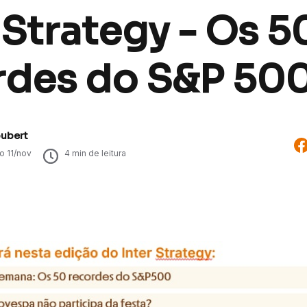
 Strategy - Os 5
rdes do S&P 50
oubert
do
11/nov
4
min de leitura