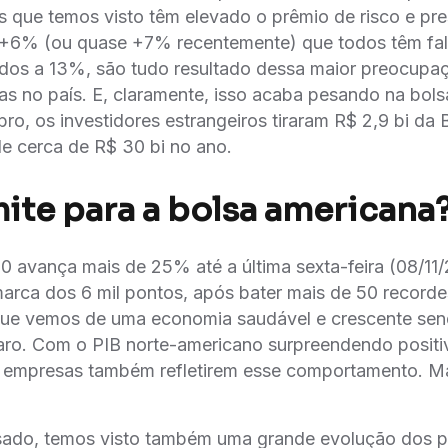
 que temos visto têm elevado o prêmio de risco e pr
CA+6% (ou quase +7% recentemente) que todos têm fal
ados a 13%, são tudo resultado dessa maior preocupa
as no país. E, claramente, isso acaba pesando na bolsa
o, os investidores estrangeiros tiraram R$ 2,9 bi da
 cerca de R$ 30 bi no ano.
mite para a bolsa americana
 avança mais de 25% até a última sexta-feira (08/11/
arca dos 6 mil pontos, após bater mais de 50 record
que vemos de uma economia saudável e crescente send
laro. Com o PIB norte-americano surpreendendo posit
s empresas também refletirem esse comportamento. Mas
ado, temos visto também uma grande evolução dos p