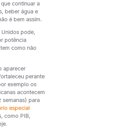
que continuar a
s, beber água e
 não é bem assim.
s Unidos pode,
or potência
o tem como não
p aparecer
 fortaleceu perante
por exemplo os
ericanas acontecem
ez semanas) para
ório especial
s, como PIB,
je.