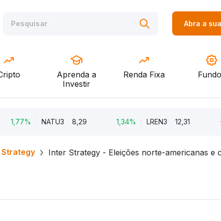
Abra a su
Cripto
Aprenda a
Renda Fixa
Fundo
Investir
7%
NATU3
8,29
1,34%
LREN3
12,31
-8,68%
r Strategy
Inter Strategy - Eleições norte-americanas e 