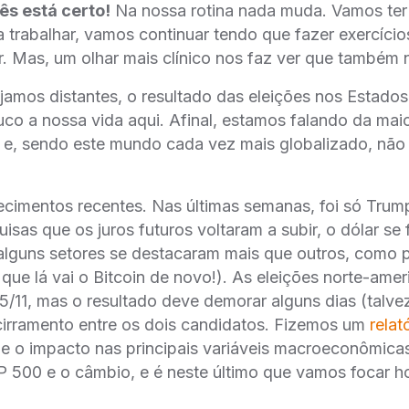
ês está certo!
Na nossa rotina nada muda. Vamos ter 
 trabalhar, vamos continuar tendo que fazer exercício
ar. Mas, um olhar mais clínico nos faz ver que também
jamos distantes, o resultado das eleições nos Estado
uco a nossa vida aqui. Afinal, estamos falando da mai
 e, sendo este mundo cada vez mais globalizado, nã
cimentos recentes. Nas últimas semanas, foi só Trum
isas que os juros futuros voltaram a subir, o dólar se
alguns setores se destacaram mais que outros, como 
a, que lá vai o Bitcoin de novo!). As eleições norte-am
05/11, mas o resultado deve demorar alguns dias (talv
cirramento entre os dois candidatos. Fizemos um
relat
 e o impacto nas principais variáveis macroeconômica
&P 500 e o câmbio, e é neste último que vamos focar ho