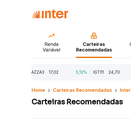
Renda
Carteiras
Variável
Recomendadas
9,79%
AZZA3
17,02
5,13%
IGTI11
24,70
1,7
Home
Carteiras Recomendadas
Inte
Carteiras Recomendadas