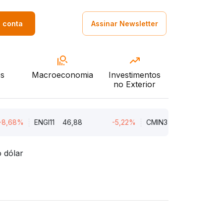
a conta
Assinar Newsletter
s
Macroeconomia
Investimentos
no Exterior
ENGI11
46,88
-5,22%
CMIN3
5,45
-5,22%
o dólar