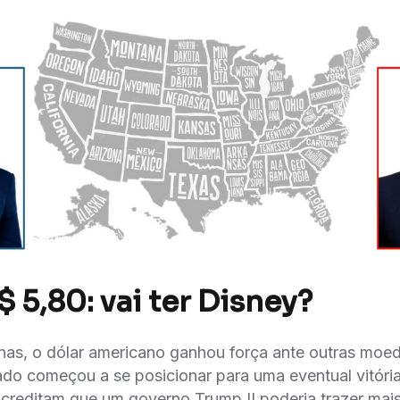
$ 5,80: vai ter Disney?
as, o dólar americano ganhou força ante outras moed
do começou a se posicionar para uma eventual vitóri
acreditam que um governo Trump II poderia trazer mais