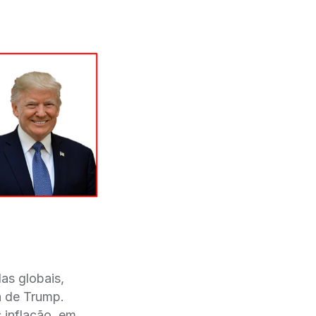
as globais,
a de Trump.
 inflação, em