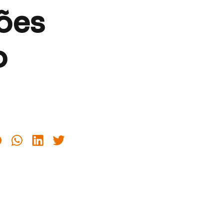
ções
o