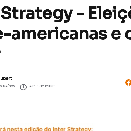
 Strategy - Elei
e-americanas e 
r
oubert
do
04/nov
4
min de leitura