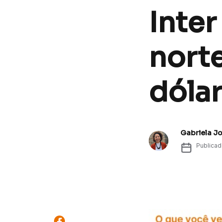
Inter
nort
dóla
Gabriela J
Publica