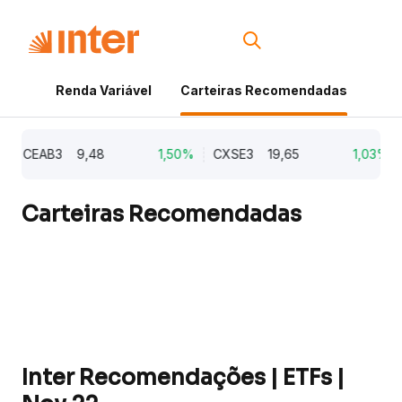
Renda Variável
Carteiras Recomendadas
Cri
CEAB3
9,48
1,50%
CXSE3
19,65
1,03%
C
Carteiras Recomendadas
Inter Recomendações | ETFs |