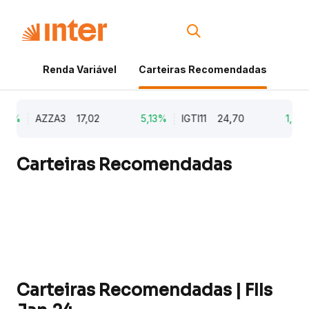
Renda Variável
Carteiras Recomendadas
Cri
79%
AZZA3
17,02
5,13%
IGTI11
24,70
1,77%
Carteiras Recomendadas
Carteiras Recomendadas | FIIs