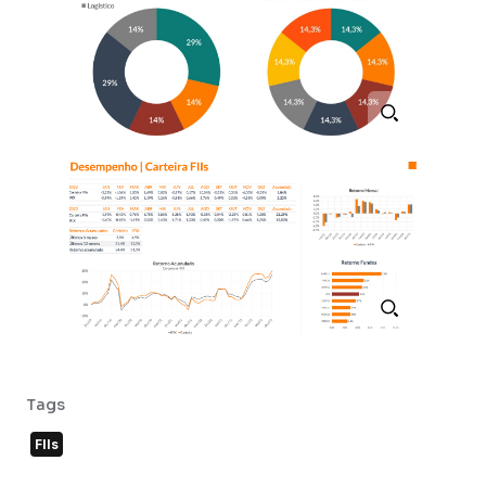
Tags
FIIs