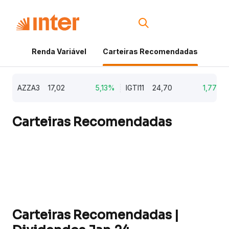
Renda Variável
Carteiras Recomendadas
Cri
%
AZZA3
17,02
5,13%
IGTI11
24,70
1,77%
Carteiras Recomendadas
Carteiras Recomendadas |