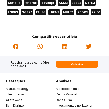
Carteira
Retorno
Ibovespa
ASAI3
BBSE3
CYRE3
ENBR3
GGBR4
ITUB4
LREN3
MULT3
RDOR3
PRIO3
Compartilhe essa notícia
Receba nossos conteúdos
Cadastrar
por e-mail.
Destaques
Análises
Market Strategy
Macroeconomia
Inter Forecast
Renda Variável
Criptoworld
Renda Fixa
Bom Dia Inter
Investimentos no Exterior