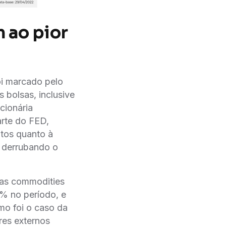
m ao pior
oi marcado pelo
 bolsas, inclusive
cionária
arte do FED,
tos quanto à
, derrubando o
das commodities
% no período, e
mo foi o caso da
res externos