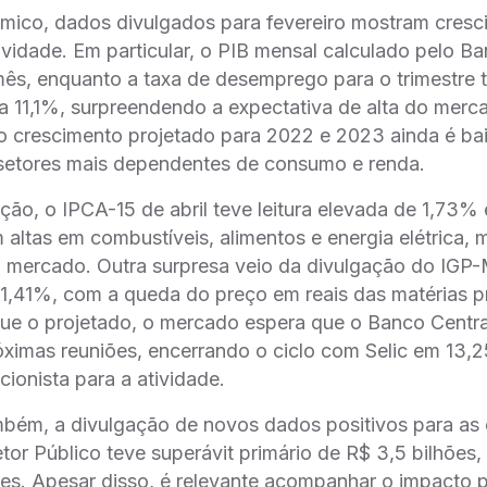
mico, dados divulgados para fevereiro mostram cresc
vidade. Em particular, o PIB mensal calculado pelo Ba
mês, enquanto a taxa de desemprego para o trimestre
a 11,1%, surpreendendo a expectativa de alta do merc
o crescimento projetado para 2022 e 2023 ainda é bai
 setores mais dependentes de consumo e renda.
ação, o IPCA-15 de abril teve leitura elevada de 1,73
altas em combustíveis, alimentos e energia elétrica, 
o mercado. Outra surpresa veio da divulgação do IGP-
 1,41%, com a queda do preço em reais das matérias p
ue o projetado, o mercado espera que o Banco Centra
óximas reuniões, encerrando o ciclo com Selic em 13
cionista para a atividade.
mbém, a divulgação de novos dados positivos para as 
etor Público teve superávit primário de R$ 3,5 bilhõe
es. Apesar disso, é relevante acompanhar o impacto 