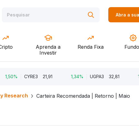
Abra a su
Cripto
Aprenda a
Renda Fixa
Fundo
Investir
50%
CYRE3
21,91
1,34%
UGPA3
32,81
1,23
ty Research
Carteira Recomendada | Retorno | Maio