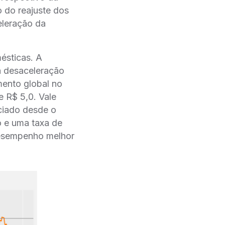
o do reajuste dos
eleração da
ésticas. A
a desaceleração
mento global no
 R$ 5,0. Vale
eciado desde o
o e uma taxa de
desempenho melhor