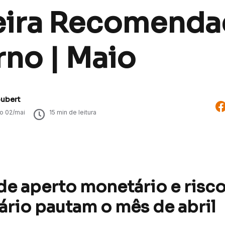
eira Recomenda
rno | Maio
oubert
do
02/mai
15
min de leitura
de aperto monetário e risc
nário pautam o mês de abril