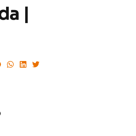
da |
o