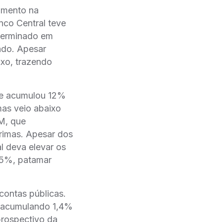
imento na
nco Central teve
 terminado em
ado. Apesar
xo, trazendo
% e acumulou 12%
mas veio abaixo
M, que
rimas. Apesar dos
l deva elevar os
,25%, patamar
contas públicas.
s, acumulando 1,4%
prospectivo da