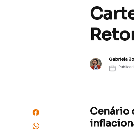
Cart
Reto
Gabriela J
Publica
Cenário 
inflacio