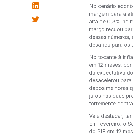
No cenário econô
margem para a ati
alta de 0,3% no 
março recuou par
desses números, 
desafios para os
No tocante à infl
em 12 meses, com 
da expectativa d
desacelerou para
dados melhores q
juros nas duas pr
fortemente contra
Vale destacar, ta
Em fevereiro, o S
do PIB em 12 mes