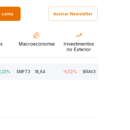
a conta
Assinar Newsletter
s
Macroeconomia
Investimentos
no Exterior
%
SMFT3
18,64
-6,52%
BRAV3
18,63
-4,22