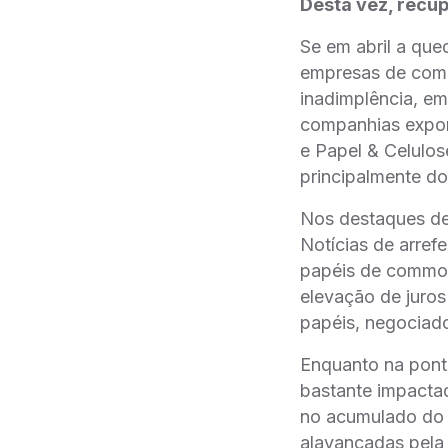
Desta vez, recup
Se em abril a que
empresas de commo
inadimplência, e
companhias expor
e Papel & Celulo
principalmente d
Nos destaques de
Notícias de arre
papéis de commodi
elevação de juros
papéis, negociad
Enquanto na pont
bastante impacta
no acumulado do a
alavancadas pela 