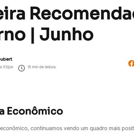
eira Recomenda
rno | Junho
oubert
do
01/jun
15
min de leitura
a Econômico
econômico, continuamos vendo um quadro mais posit