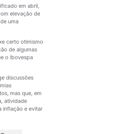
ficado em abril,
 com elevação de
e de uma
xe certo otimismo
ação de algumas
ue o Ibovespa
ge discussões
omias
stos, mas que, em
, atividade
inflação e evitar