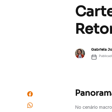
Cart
Reto
Gabriela J
Publica
Panoram
No cenário macro