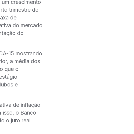
a um crescimento
to trimestre de
taxa de
tativa do mercado
entação do
PCA-15 mostrando
ior, a média dos
do que o
estágio
adubos e
tiva de inflação
 isso, o Banco
o o juro real