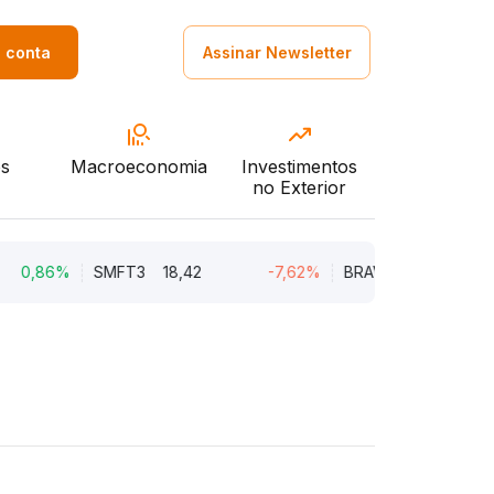
a conta
Assinar Newsletter
s
Macroeconomia
Investimentos
no Exterior
86%
SMFT3
18,42
-7,62%
BRAV3
18,45
-5,