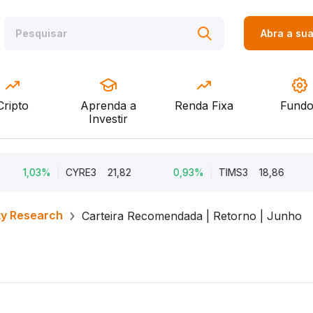
Abra a su
Cripto
Aprenda a
Renda Fixa
Fundo
Investir
,03%
CYRE3
21,82
0,93%
TIMS3
18,86
0,
ty Research
Carteira Recomendada | Retorno | Junho