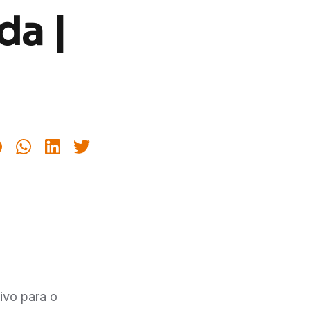
da |
ivo para o