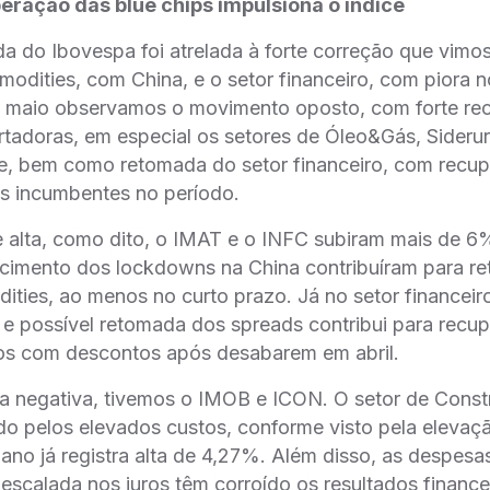
eração das blue chips impulsiona o índice
da do Ibovespa foi atrelada à forte correção que vimo
dities, com China, e o setor financeiro, com piora 
m maio observamos o movimento oposto, com forte re
tadoras, em especial os setores de Óleo&Gás, Sideru
se, bem como retomada do setor financeiro, com recu
os incumbentes no período.
 alta, como dito, o IMAT e o INFC subiram mais de 6
fecimento dos lockdowns na China contribuíram para r
ties, ao menos no curto prazo. Já no setor financeiro
 e possível retomada dos spreads contribui para recu
os com descontos após desabarem em abril.
a negativa, tivemos o IMOB e ICON. O setor de Const
do pelos elevados custos, conforme visto pela elevaç
no já registra alta de 4,27%. Além disso, as despesas
escalada nos juros têm corroído os resultados finance