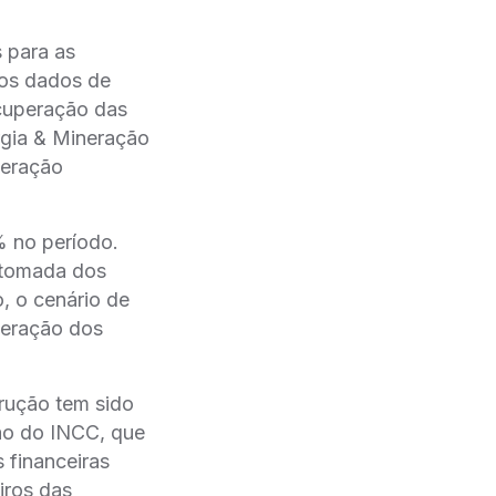
s para as
nos dados de
cuperação das
rgia & Mineração
peração
% no período.
etomada dos
, o cenário de
peração dos
rução tem sido
ão do INCC, que
 financeiras
iros das