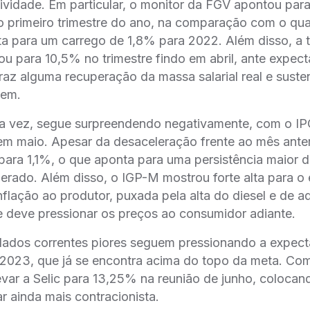
ividade. Em particular, o monitor da FGV apontou par
 primeiro trimestre do ano, na comparação com o quar
a para um carrego de 1,8% para 2022. Além disso, a 
 para 10,5% no trimestre findo em abril, ante expec
raz alguma recuperação da massa salarial real e sust
gem.
sua vez, segue surpreendendo negativamente, com o I
em maio. Apesar da desaceleração frente ao mês anter
ara 1,1%, o que aponta para uma persistência maior 
erado. Além disso, o IGP-M mostrou forte alta para o 
inflação ao produtor, puxada pela alta do diesel e de 
que deve pressionar os preços ao consumidor adiante.
ados correntes piores seguem pressionando a expecta
2023, que já se encontra acima do topo da meta. Com
evar a Selic para 13,25% na reunião de junho, colocand
 ainda mais contracionista.