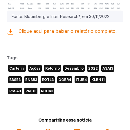
Fonte: Bloomberg e Inter Research*, em 30/11/2022
Clique aqui para baixar o relatório completo.
Tags
Carteira
Ações
Retorno
Dezembro
2022
ASAI3
BBSE3
ENBR3
EQTL3
GGBR4
ITUB4
KLBN11
PSSA3
PRIO3
RDOR3
Compartilhe essa notícia