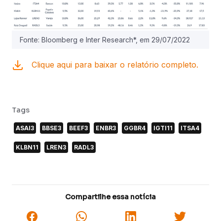
Fonte: Bloomberg e Inter Research*, em 29/07/2022
Clique aqui para baixar o relatório completo.
Tags
ASAI3
BBSE3
BEEF3
ENBR3
GGBR4
IGTI11
ITSA4
KLBN11
LREN3
RADL3
Compartilhe essa notícia