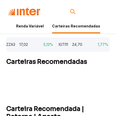
Renda Variável
Carteiras Recomendadas
Cri
AZZA3
17,02
5,13%
IGTI11
24,70
1,77%
NAT
Carteiras Recomendadas
Carteira Recomendada |