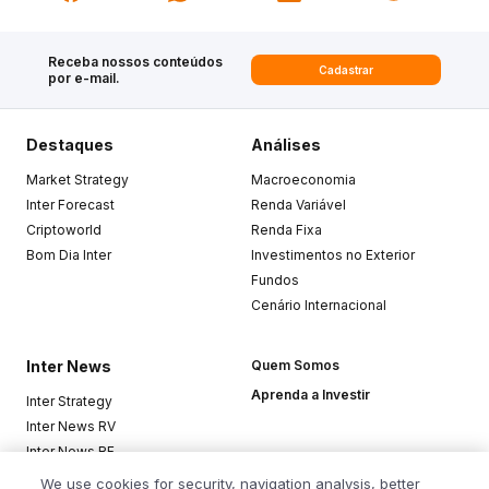
Receba nossos conteúdos
Cadastrar
por e-mail.
Destaques
Análises
Market Strategy
Macroeconomia
Inter Forecast
Renda Variável
Criptoworld
Renda Fixa
Bom Dia Inter
Investimentos no Exterior
Fundos
Cenário Internacional
Inter News
Quem Somos
Aprenda a Investir
Inter Strategy
Inter News RV
Inter News RF
Top Funds
We use cookies for security, navigation analysis, better