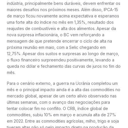
indústria, principalmente bens duráveis, devem enfrentar os
maiores desafios nos próximos meses. Além disso, IPCA-15
de março ficou novamente acima expectativa e esperamos
uma forte alta do índice no mês em 1,35%, resultado dos
reajustes de combustíveis e alta dos alimentos. Apesar da
nova surpresa inflacionária, o BC vem reforçando a
mensagem de que pretende encerrar o ciclo de alta na
próxima reunião em maio, com a Selic chegando em
12,75%. Apesar dos sustos e surpresas ao longo de março,
o fluxo financeiro surpreendeu positivamente, levando a
queda no dólar e fechamento das curvas de juros no fim do
mês.
Para o cenário externo, a guerra na Ucrânia completou um
mês e o principal impacto ainda é a alta das commodities no
mercado global, apesar de um certo alívio observado nas
últimas semanas, com o avanço das negociações para
tentar colocar fim no conflito. O CRB, índice global de
commodities, subiu 10% em março e acumula alta de 27%
em 2022. Entre as commodities agrícolas, milho, trigo e soja
tiveram altas não só pelo impacto direto na produção da