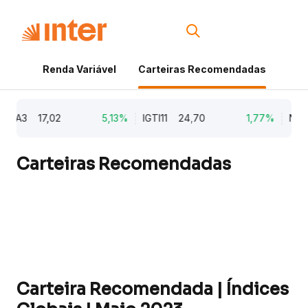
Renda Variável
Carteiras Recomendadas
Cri
3
17,02
5,13%
IGTI11
24,70
1,77%
NATU3
Carteiras Recomendadas
Carteira Recomendada | Índices