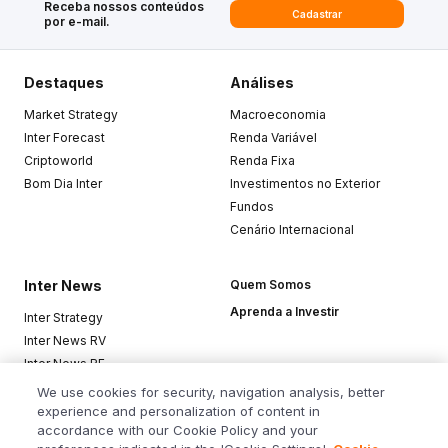
Receba nossos conteúdos
Cadastrar
por e-mail.
Destaques
Análises
Market Strategy
Macroeconomia
Inter Forecast
Renda Variável
Criptoworld
Renda Fixa
Bom Dia Inter
Investimentos no Exterior
Fundos
Cenário Internacional
Inter News
Quem Somos
Aprenda a Investir
Inter Strategy
Inter News RV
Inter News RF
Top Funds
We use cookies for security, navigation analysis, better
experience and personalization of content in
accordance with our Cookie Policy and your
Baixe o app