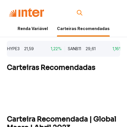
Renda Variável
Carteiras Recomendadas
Cri
HYPE3
21,59
1,22%
SANB11
29,61
1,16%
EM
Carteiras Recomendadas
Carteira Recomendada | Global