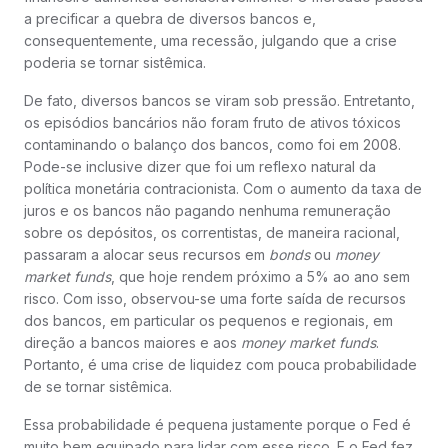
a precificar a quebra de diversos bancos e,
consequentemente, uma recessão, julgando que a crise
poderia se tornar sistêmica.
De fato, diversos bancos se viram sob pressão. Entretanto,
os episódios bancários não foram fruto de ativos tóxicos
contaminando o balanço dos bancos, como foi em 2008.
Pode-se inclusive dizer que foi um reflexo natural da
política monetária contracionista. Com o aumento da taxa de
juros e os bancos não pagando nenhuma remuneração
sobre os depósitos, os correntistas, de maneira racional,
passaram a alocar seus recursos em
bonds
ou
money
market funds
, que hoje rendem próximo a 5% ao ano sem
risco. Com isso, observou-se uma forte saída de recursos
dos bancos, em particular os pequenos e regionais, em
direção a bancos maiores e aos
money market funds
.
Portanto, é uma crise de liquidez com pouca probabilidade
de se tornar sistêmica.
Essa probabilidade é pequena justamente porque o Fed é
muito bem equipado para lidar com esse risco. E o Fed fez