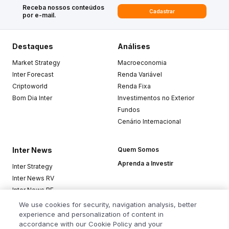
Receba nossos conteúdos
Cadastrar
por e-mail.
Destaques
Análises
Market Strategy
Macroeconomia
Inter Forecast
Renda Variável
Criptoworld
Renda Fixa
Bom Dia Inter
Investimentos no Exterior
Fundos
Cenário Internacional
Inter News
Quem Somos
Aprenda a Investir
Inter Strategy
Inter News RV
Inter News RF
Top Funds
We use cookies for security, navigation analysis, better
experience and personalization of content in
accordance with our Cookie Policy and your