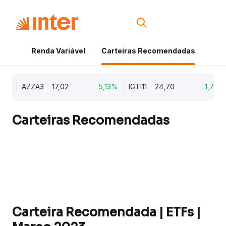
Renda Variável
Carteiras Recomendadas
Cri
%
AZZA3
17,02
5,13%
IGTI11
24,70
1,77%
Carteiras Recomendadas
Carteira Recomendada | ETFs |