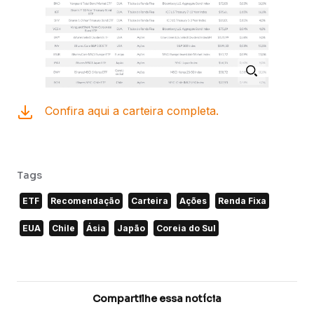
Confira aqui a carteira completa.
Tags
ETF
Recomendação
Carteira
Ações
Renda Fixa
EUA
Chile
Ásia
Japão
Coreia do Sul
Compartilhe essa notícia