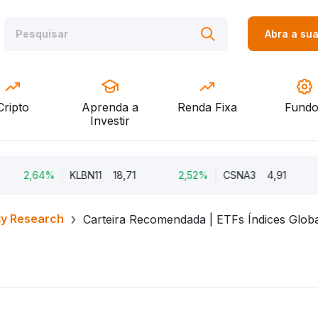
Abra a su
Cripto
Aprenda a
Renda Fixa
Fundo
Investir
64%
KLBN11
18,71
2,52%
CSNA3
4,91
2,51
ty Research
Carteira Recomendada | ETFs Índices Glob