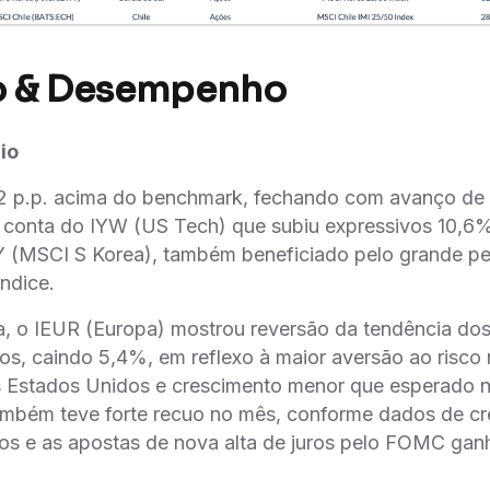
o & Desempenho
io
1,2 p.p. acima do benchmark, fechando com avanço d
r conta do IYW (US Tech) que subiu expressivos 10,6%
 (MSCI S Korea), também beneficiado pelo grande p
́ndice.
, o IEUR (Europa) mostrou reversão da tendência dos
s, caindo 5,4%, em reflexo à maior aversão ao risco
os Estados Unidos e crescimento menor que esperado na
ambém teve forte recuo no mês, conforme dados de cre
s e as apostas de nova alta de juros pelo FOMC ganh