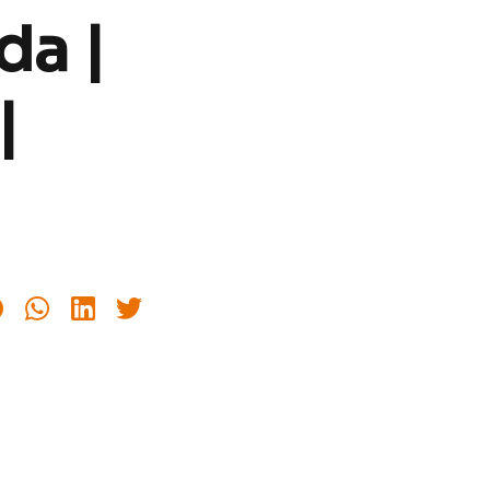
da |
|