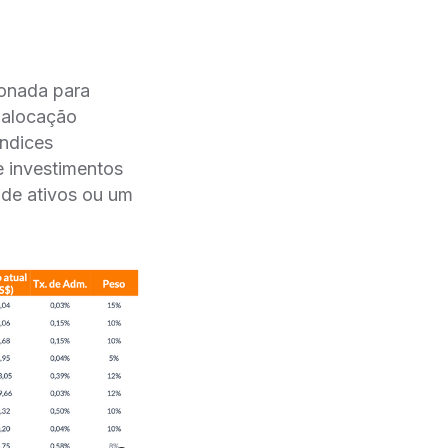
cionada para
locação
́ndices
e investimentos
 de ativos ou um