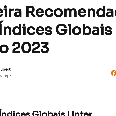
eira Recomenda
Índices Globais 
o 2023
oubert
do
01/jun
Índices Globais | Inter