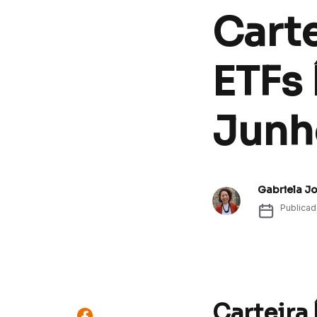
Cart
ETFs 
Junh
Gabriela J
Publica
Carteira 