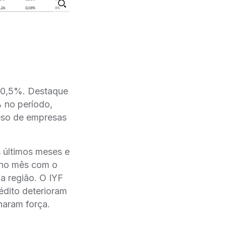
e 0,5%. Destaque
 no período,
eso de empresas
 últimos meses e
 no mês com o
 região. O IYF
́dito deterioram
aram força.