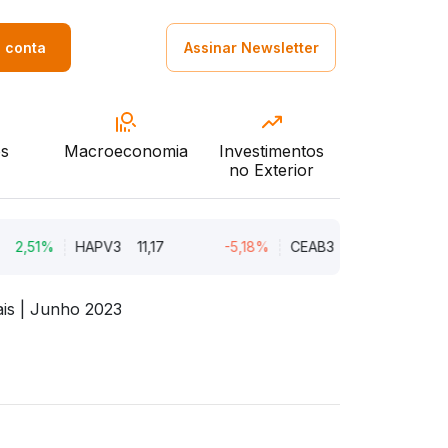
a conta
Assinar Newsletter
s
Macroeconomia
Investimentos
no Exterior
%
HAPV3
11,17
-5,18%
CEAB3
9,34
-3,91%
ais | Junho 2023