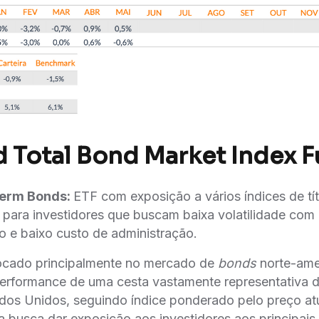
 Total Bond Market Index F
erm Bonds:
ETF com exposição a vários índices de ti
do para investidores que buscam baixa volatilidade com
 e baixo custo de administração.
ocado principalmente no mercado de
bonds
norte-am
performance de uma cesta vastamente representativa de
os Unidos, seguindo índice ponderado pelo preço a
a busca dar exposição aos investidores aos principais ti