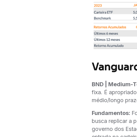
Vanguard
BND | Medium-T
fixa. É apropria
médio/longo prazo
Fundamentos:
F
busca replicar a 
governo dos Estad
entrada na carteir