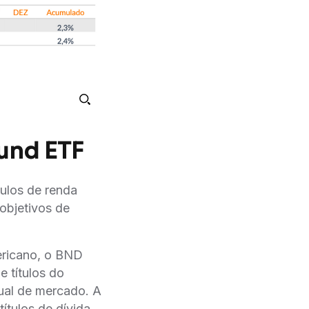
und ETF
́tulos de renda
 objetivos de
ericano, o BND
 títulos do
tual de mercado. A
́tulos de dívida