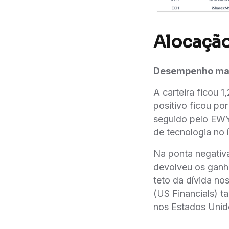
Alocaçã
Desempenho ma
A carteira ficou 
positivo ficou po
seguido pelo EWY
de tecnologia no i
Na ponta negativa
devolveu os ganho
teto da dívida n
(US Financials) t
nos Estados Unido