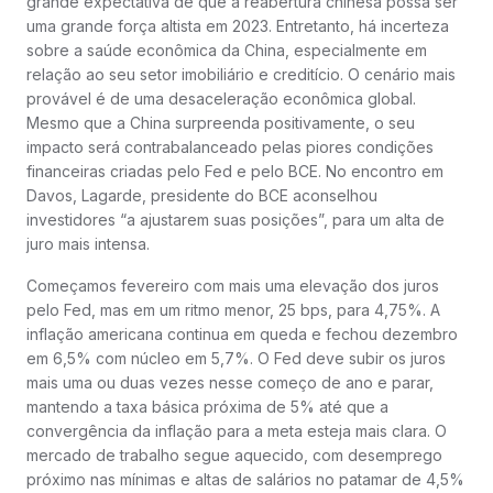
grande expectativa de que a reabertura chinesa possa ser
uma grande força altista em 2023. Entretanto, há incerteza
sobre a saúde econômica da China, especialmente em
relação ao seu setor imobiliário e creditício. O cenário mais
provável é de uma desaceleração econômica global.
Mesmo que a China surpreenda positivamente, o seu
impacto será contrabalanceado pelas piores condições
financeiras criadas pelo Fed e pelo BCE. No encontro em
Davos, Lagarde, presidente do BCE aconselhou
investidores “a ajustarem suas posições”, para um alta de
juro mais intensa.
Começamos fevereiro com mais uma elevação dos juros
pelo Fed, mas em um ritmo menor, 25 bps, para 4,75%. A
inflação americana continua em queda e fechou dezembro
em 6,5% com núcleo em 5,7%. O Fed deve subir os juros
mais uma ou duas vezes nesse começo de ano e parar,
mantendo a taxa básica próxima de 5% até que a
convergência da inflação para a meta esteja mais clara. O
mercado de trabalho segue aquecido, com desemprego
próximo nas mínimas e altas de salários no patamar de 4,5%