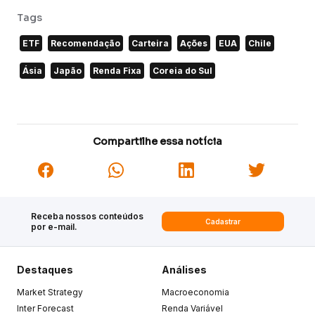
Tags
ETF
Recomendação
Carteira
Ações
EUA
Chile
Ásia
Japão
Renda Fixa
Coreia do Sul
Compartilhe essa notícia
Receba nossos conteúdos
Cadastrar
por e-mail.
Destaques
Análises
Market Strategy
Macroeconomia
Inter Forecast
Renda Variável