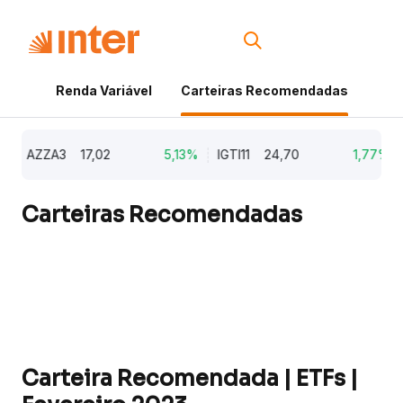
Renda Variável
Carteiras Recomendadas
Cri
AZZA3
17,02
5,13%
IGTI11
24,70
1,77%
N
Carteiras Recomendadas
Carteira Recomendada | ETFs |