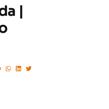
da |
o