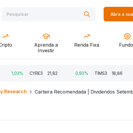
Abra a su
Cripto
Aprenda a
Renda Fixa
Fundo
Investir
1,03%
CYRE3
21,82
0,93%
TIMS3
18,86
0
ty Research
Carteira Recomendada | Dividendos Setem