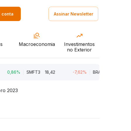
a conta
Assinar Newsletter
s
Macroeconomia
Investimentos
no Exterior
,86%
SMFT3
18,42
-7,62%
BRAV3
18,45
-5
bro 2023