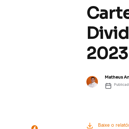
Cart
Divi
2023
Matheus A
Publica
Baixe o relató