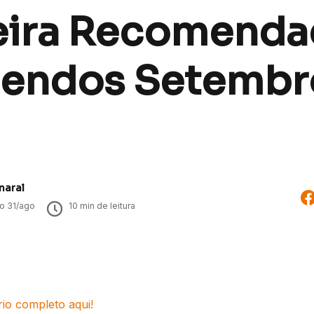
eira Recomenda
dendos Setembr
maral
do
31/ago
10
min de leitura
rio completo aqui!