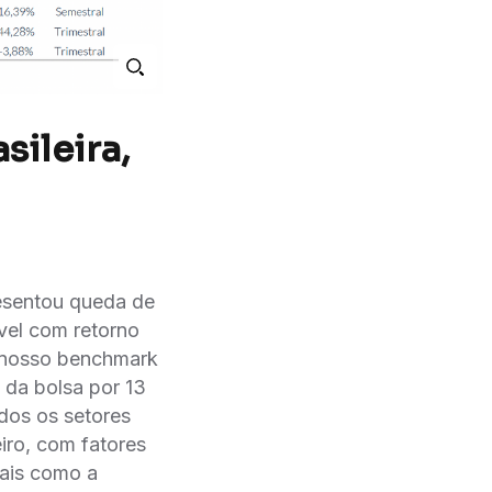
sileira,
esentou queda de
ável com retorno
 nosso benchmark
da bolsa por 13
os os setores
iro, com fatores
bais como a