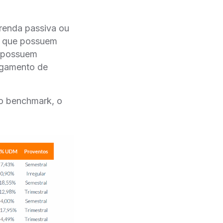
 renda passiva ou
s que possuem
e possuem
pagamento de
so benchmark, o