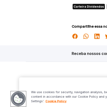
Carteira Dividendos
Compartilhe essa no
Receba nossos con
Siga o Inter
Desta
Market S
We use cookies for security, navigation analysis, b
Inter Fo
content in accordance with our Cookie Policy and y
Criptowo
Settings'.
Cookie Policy
Bom Dia 