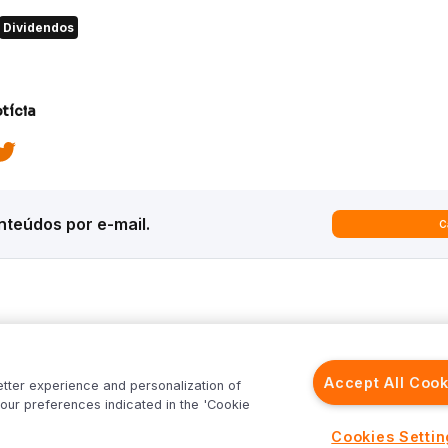
Dividendos
tícia
teúdos por e-mail.
C
ques
Análises
Inter News
trategy
Macroeconomia
Inter Strategy
Accept All Cook
etter experience and personalization of
recast
Renda Variável
Inter News RV
our preferences indicated in the 'Cookie
rld
Renda Fixa
Inter News RF
Inter
Investimentos no Exterior
Top Funds
Cookies Setti