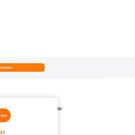
adastrar
Quem Somos
Aprenda a Investir
ies
ngs