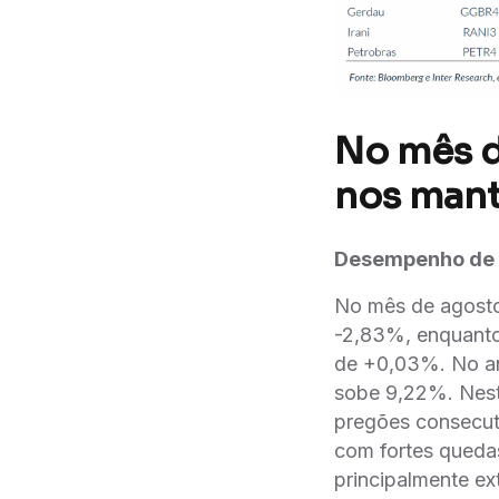
No mês d
nos mant
Desempenho de
No mês de agosto
-2,83%, enquanto 
de +0,03%. No an
sobe 9,22%. Nest
pregões consecut
com fortes quedas
principalmente e