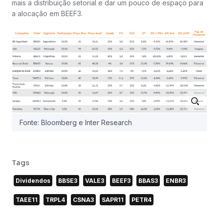
mais a distribuição setorial e dar um pouco de espaço para
a alocação em BEEF3.
Fonte: Bloomberg e Inter Research
Tags
Dividendos
BBSE3
VALE3
BEEF3
BBAS3
ENBR3
TAEE11
TRPL4
CSNA3
SAPR11
PETR4