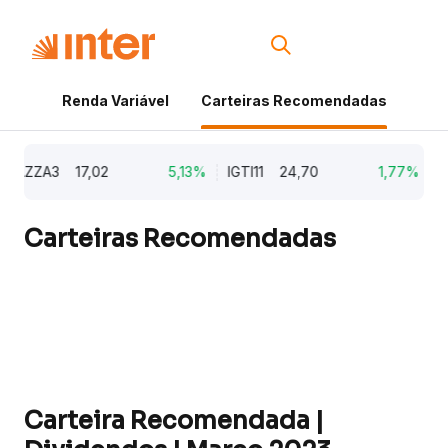
Renda Variável
Carteiras Recomendadas
Cri
AZZA3
17,02
5,13%
IGTI11
24,70
1,77%
NA
Carteiras Recomendadas
Carteira Recomendada |