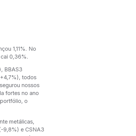
nçou 1,11%. No
 cai 0,36%.
%), BBAS3
+4,7%), todos
 segurou nossos
a fortes no ano
ortfólio, o
nte metálicas,
 (-9,8%) e CSNA3