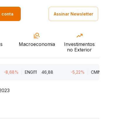
a conta
Assinar Newsletter
s
Macroeconomia
Investimentos
no Exterior
68%
ENGI11
46,88
-5,22%
CMIN3
5,45
-5,
 2023