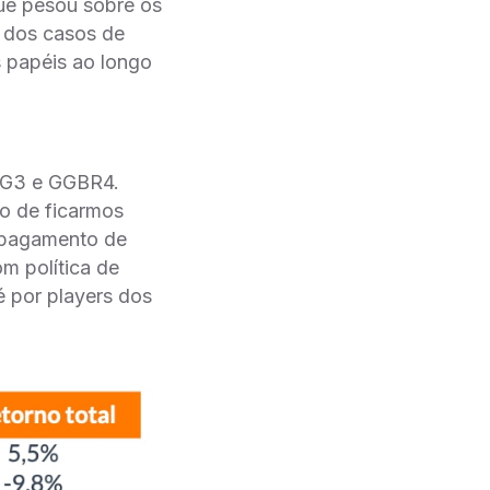
que pesou sobre os
 dos casos de
s papéis ao longo
MG3 e GGBR4.
o de ficarmos
o pagamento de
m política de
 por players dos