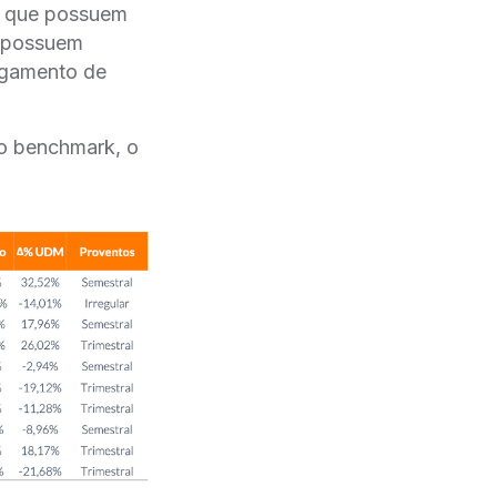
s que possuem
e possuem
pagamento de
so benchmark, o