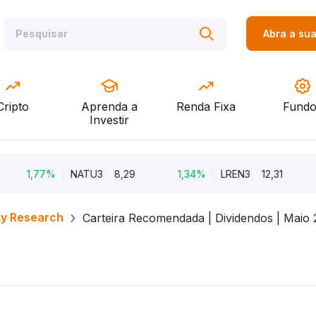
Abra a su
Cripto
Aprenda a
Renda Fixa
Fundo
Investir
1,77%
NATU3
8,29
1,34%
LREN3
12,31
-8,
ty Research
Carteira Recomendada | Dividendos | Maio