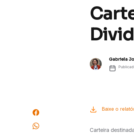
Cart
Divi
Gabriela J
Publica
Baixe o relató
Carteira destinad