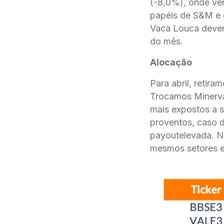
(-8,0%), onde ven
papéis de S&M e 
Vaca Louca devem 
do mês.
Alocação
Para abril, reti
Trocamos Minerva
mais expostos a s
proventos, caso d
payoutelevada. N
mesmos setores e