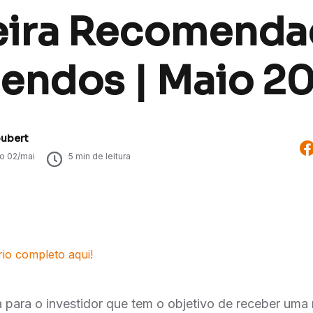
eira Recomenda
dendos | Maio 2
oubert
do
02/mai
5
min de leitura
rio completo aqui!
a para o investidor que tem o objetivo de receber uma