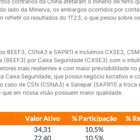
tos contrários da China afetaram o minério de ferro 
do lado da Minerva, os embargos ocorridos por conta
refletir os resultados do 1T23, o que pesou sobre o
ramos BEEF3, CSNA3 e SAPR11 e incluímos CXSE3, CS
 (BEEF3) por Caixa Seguridade (CXSE3) com o intuit
etores mais resilientes e com maior previsibilidade n
a Caixa Seguridade, que possui negócio lucrativo e co
o caso de CSN (CSNA3) e Sanepar (SAPR11) a troca é
 que em nossa visão possuem maior qualidade.