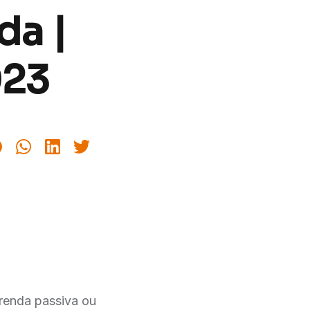
da |
023
 renda passiva ou