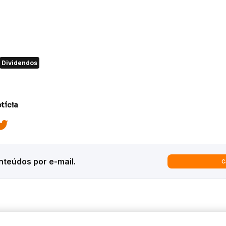
Dividendos
tícia
teúdos por e-mail.
C
ques
Análises
Inter News