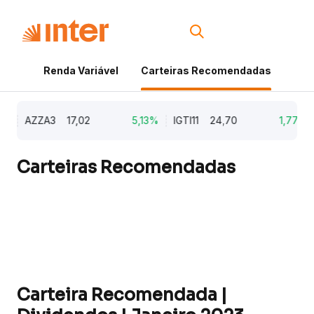
Renda Variável
Carteiras Recomendadas
Cri
AZZA3
17,02
5,13%
IGTI11
24,70
1,77%
Carteiras Recomendadas
Carteira Recomendada |