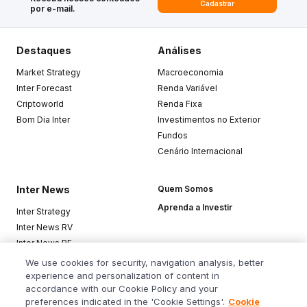
Cadastrar
por e-mail.
Destaques
Análises
Market Strategy
Macroeconomia
Inter Forecast
Renda Variável
Criptoworld
Renda Fixa
Bom Dia Inter
Investimentos no Exterior
Fundos
Cenário Internacional
Inter News
Quem Somos
Aprenda a Investir
Inter Strategy
Inter News RV
Inter News RF
Top Funds
We use cookies for security, navigation analysis, better
experience and personalization of content in
accordance with our Cookie Policy and your
Baixe o app
preferences indicated in the 'Cookie Settings'.
Cookie