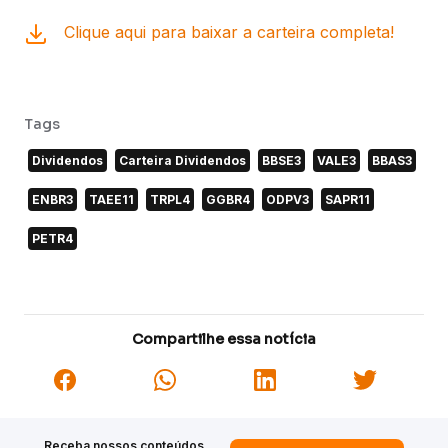
Clique aqui para baixar a carteira completa!
Tags
Dividendos
Carteira Dividendos
BBSE3
VALE3
BBAS3
ENBR3
TAEE11
TRPL4
GGBR4
ODPV3
SAPR11
PETR4
Compartilhe essa notícia
Receba nossos conteúdos