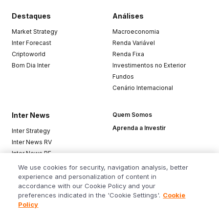
Destaques
Análises
Market Strategy
Macroeconomia
Inter Forecast
Renda Variável
Criptoworld
Renda Fixa
Bom Dia Inter
Investimentos no Exterior
Fundos
Cenário Internacional
Inter News
Quem Somos
Aprenda a Investir
Inter Strategy
Inter News RV
Inter News RF
Top Funds
We use cookies for security, navigation analysis, better
experience and personalization of content in
accordance with our Cookie Policy and your
Baixe o app
preferences indicated in the 'Cookie Settings'.
Cookie
Policy