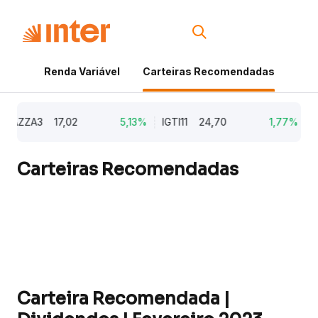
Renda Variável
Carteiras Recomendadas
Cri
AZZA3
17,02
5,13%
IGTI11
24,70
1,77%
NA
Carteiras Recomendadas
Carteira Recomendada |