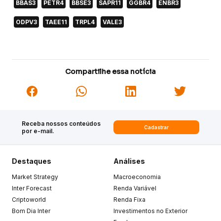
BBAS3
PETR4
BBSE3
SAPR11
GGBR4
ENBR3
ODPV3
TAEE11
TRPL4
VALE3
Compartilhe essa notícia
Receba nossos conteúdos
Cadastrar
por e-mail.
Destaques
Análises
Market Strategy
Macroeconomia
Inter Forecast
Renda Variável
Criptoworld
Renda Fixa
Bom Dia Inter
Investimentos no Exterior