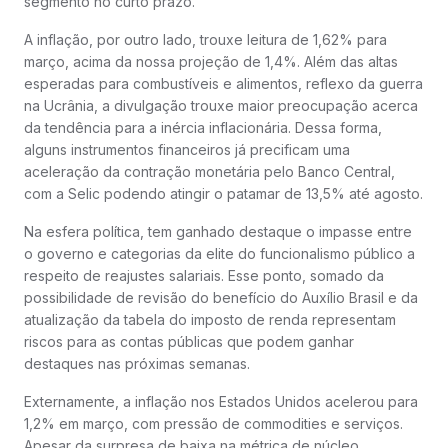
segmento no curto prazo.
A inflação, por outro lado, trouxe leitura de 1,62% para
março, acima da nossa projeção de 1,4%. Além das altas
esperadas para combustíveis e alimentos, reflexo da guerra
na Ucrânia, a divulgação trouxe maior preocupação acerca
da tendência para a inércia inflacionária. Dessa forma,
alguns instrumentos financeiros já precificam uma
aceleração da contração monetária pelo Banco Central,
com a Selic podendo atingir o patamar de 13,5% até agosto.
Na esfera política, tem ganhado destaque o impasse entre
o governo e categorias da elite do funcionalismo público a
respeito de reajustes salariais. Esse ponto, somado da
possibilidade de revisão do benefício do Auxílio Brasil e da
atualização da tabela do imposto de renda representam
riscos para as contas públicas que podem ganhar
destaques nas próximas semanas.
Externamente, a inflação nos Estados Unidos acelerou para
1,2% em março, com pressão de commodities e serviços.
Apesar da surpresa de baixa na métrica de núcleo,