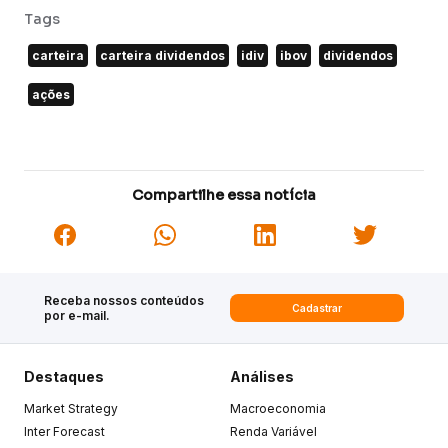
Tags
carteira
carteira dividendos
idiv
ibov
dividendos
ações
Compartilhe essa notícia
Receba nossos conteúdos
Cadastrar
por e-mail.
Destaques
Análises
Market Strategy
Macroeconomia
Inter Forecast
Renda Variável