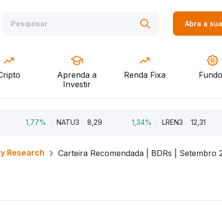
Abra a su
Cripto
Aprenda a
Renda Fixa
Fundo
Investir
1,77%
NATU3
8,29
1,34%
LREN3
12,31
ty Research
Carteira Recomendada | BDRs | Setembro 