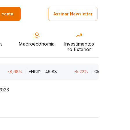
a conta
Assinar Newsletter
s
Macroeconomia
Investimentos
no Exterior
-8,68%
ENGI11
46,88
-5,22%
CMIN3
5,45
2023