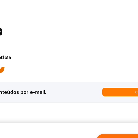
R
tícia
teúdos por e-mail.
C
ques
Análises
Inter News
trategy
Macroeconomia
Inter Strategy