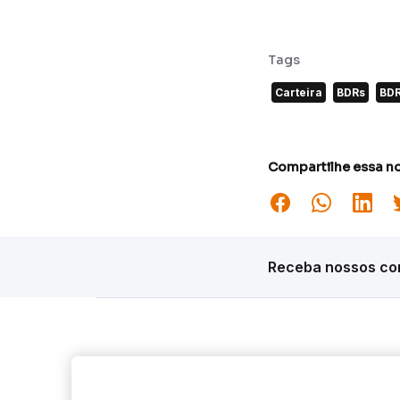
Tags
Carteira
BDRs
BD
Compartilhe essa no
Receba nossos con
Siga o Inter
Desta
Market S