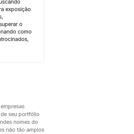
buscando
ra exposição
s,
superar o
cionando como
trocinados,
m empresas
de seu portfólio
randes nomes do
es não tão amplos