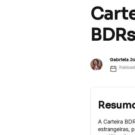
Cart
BDRs
Gabriela J
Publica
Resum
A Carteira BD
estrangeiras, 