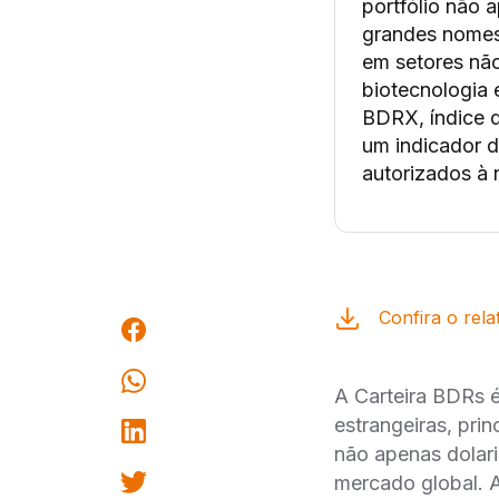
portfólio não
grandes nomes 
em setores não
biotecnologia 
BDRX, índice d
um indicador 
autorizados à
Confira o rela
A Carteira BDRs e
estrangeiras, prin
não apenas dola
mercado global. A 