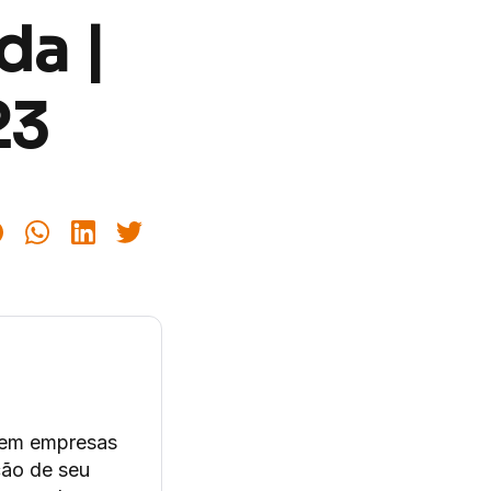
da |
23
 em empresas
ção de seu