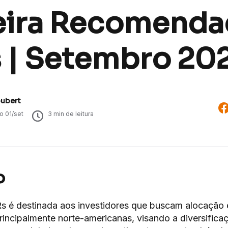
eira Recomenda
 | Setembro 20
oubert
do
01/set
3
min de leitura
o
Rs é destinada aos investidores que buscam alocação
principalmente norte-americanas, visando a diversifica