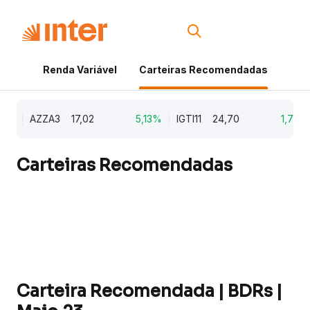
Renda Variável
Carteiras Recomendadas
Cri
9%
AZZA3
17,02
5,13%
IGTI11
24,70
1,77%
Carteiras Recomendadas
Carteira Recomendada | BDRs |