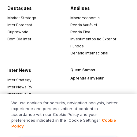
Destaques
Análises
Market Strategy
Macroeconomia
Inter Forecast
Renda Variável
Criptoworld
Renda Fixa
Bom Dia Inter
Investimentos no Exterior
Fundos
Cenário Internacional
Inter News
Quem Somos
Aprenda a Investir
Inter Strategy
Inter News RV
Inter News RF
Top Funds
We use cookies for security, navigation analysis, better
experience and personalization of content in
accordance with our Cookie Policy and your
Baixe o app
preferences indicated in the 'Cookie Settings'.
Cookie
Policy