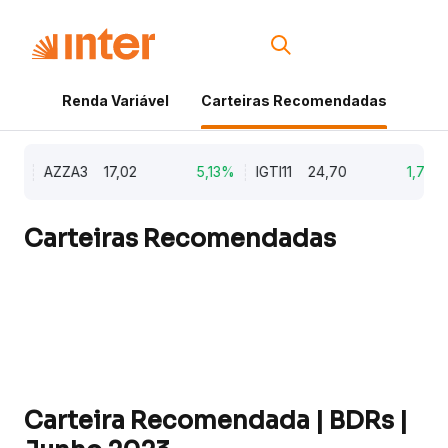
Renda Variável
Carteiras Recomendadas
Cri
9%
AZZA3
17,02
5,13%
IGTI11
24,70
1,77%
Carteiras Recomendadas
Carteira Recomendada | BDRs |