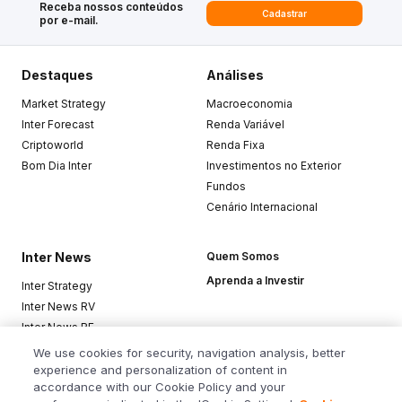
Receba nossos conteúdos
Cadastrar
por e-mail.
Destaques
Análises
Market Strategy
Macroeconomia
Inter Forecast
Renda Variável
Criptoworld
Renda Fixa
Bom Dia Inter
Investimentos no Exterior
Fundos
Cenário Internacional
Inter News
Quem Somos
Aprenda a Investir
Inter Strategy
Inter News RV
Inter News RF
Top Funds
We use cookies for security, navigation analysis, better
experience and personalization of content in
accordance with our Cookie Policy and your
Baixe o app