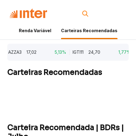
Renda Variável
Carteiras Recomendadas
Cri
AZZA3
17,02
5,13%
IGTI11
24,70
1,77%
N
Carteiras Recomendadas
Carteira Recomendada | BDRs |