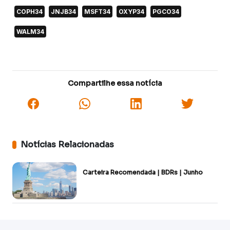
COPH34
JNJB34
MSFT34
OXYP34
PGCO34
WALM34
Compartilhe essa notícia
Notícias Relacionadas
Carteira Recomendada | BDRs | Junho