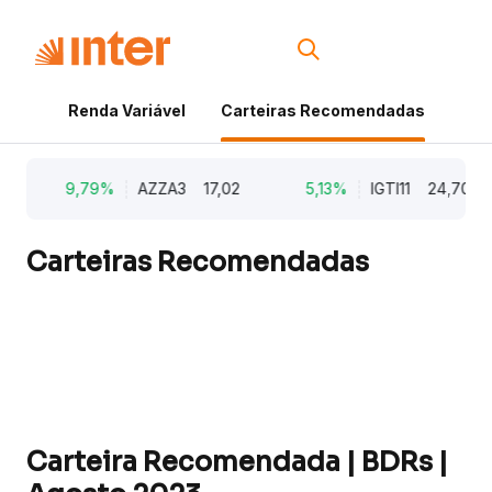
Renda Variável
Carteiras Recomendadas
Cri
9,79%
AZZA3
17,02
5,13%
IGTI11
24,70
Carteiras Recomendadas
Carteira Recomendada | BDRs |