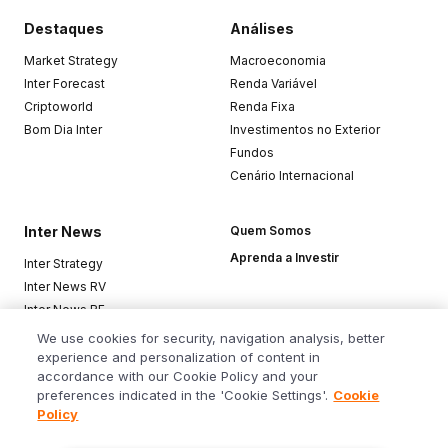
Destaques
Análises
Market Strategy
Macroeconomia
Inter Forecast
Renda Variável
Criptoworld
Renda Fixa
Bom Dia Inter
Investimentos no Exterior
Fundos
Cenário Internacional
Inter News
Quem Somos
Aprenda a Investir
Inter Strategy
Inter News RV
Inter News RF
Top Funds
We use cookies for security, navigation analysis, better
experience and personalization of content in
accordance with our Cookie Policy and your
Baixe o app
preferences indicated in the 'Cookie Settings'.
Cookie
Policy