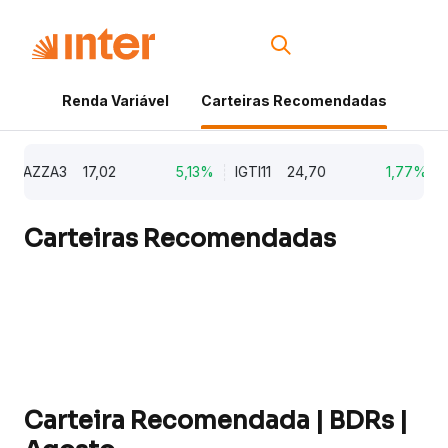
Renda Variável
Carteiras Recomendadas
Cri
AZZA3
17,02
5,13%
IGTI11
24,70
1,77%
NA
Carteiras Recomendadas
Carteira Recomendada | BDRs |