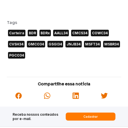
Tags
Carteira
BDR
BDRx
AALL34
CMCS34
COWC34
CVSH34
GMCO34
GSGI34
JNJB34
MSFT34
MSBR34
PGCO34
Compartilhe essa notícia
Receba nossos conteúdos
Cadastrar
por e-mail.