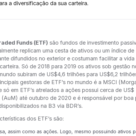
ra a diversificação da sua carteira.
aded Funds (ETF)
são fundos de investimento pass
lmente replicam uma cesta de ativos ou um índice d
tante difundidos no exterior e costumam facilitar a vida
e carteira. Só de 2018 para 2019 os ativos sob gestão 
undo subiram de US$4,6 trilhões para US$6,2 trilhõe
ncipais gestoras de ETF’s no mundo é a MSCI (Morga
e só em ETF’s atrelados a ações possui cerca de US$
o (AuM) até outubro de 2020 e é responsável por boa
disponibilizados na B3 via BDR’s.
cterísticas dos ETF’s são:
lsa, assim como as ações. Logo, mesmo possuindo ativos p