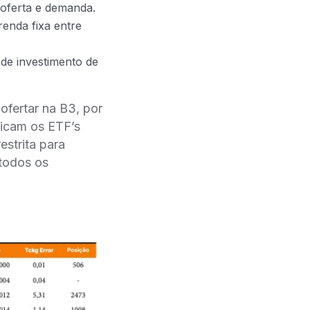
a oferta e demanda.
renda fixa entre
 de investimento de
ofertar na B3, por
licam os ETF’s
strita para
 todos os