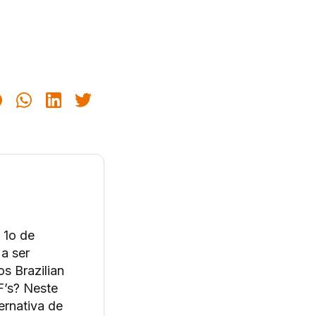
 1o de
a ser
s Brazilian
F’s? Neste
ernativa de