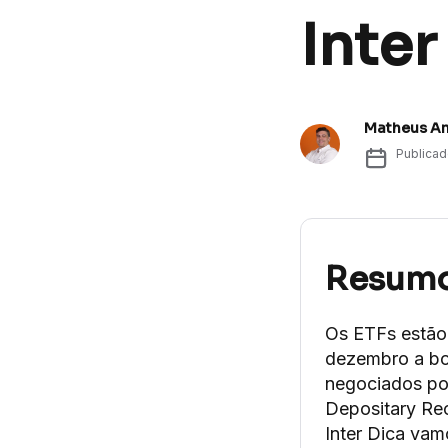
Inter
Matheus A
Publica
Resum
Os ETFs estão
dezembro a bo
negociados por
Depositary Rec
Inter Dica vam