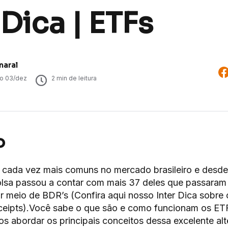
 Dica | ETFs
maral
do
03/dez
2
min de leitura
o
 cada vez mais comuns no mercado brasileiro e desde
lsa passou a contar com mais 37 deles que passaram 
 meio de BDR’s (Confira aqui nosso Inter Dica sobre o
eipts).Você sabe o que são e como funcionam os ET
os abordar os principais conceitos dessa excelente alt