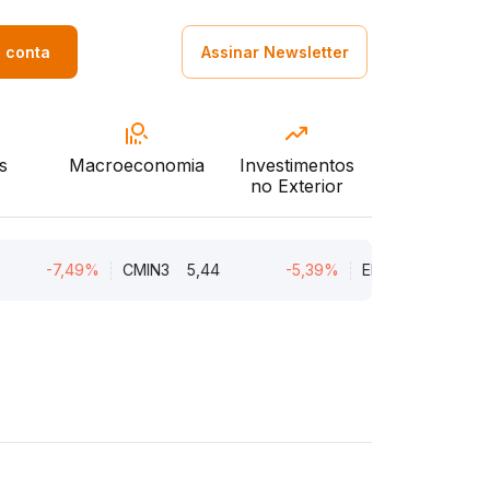
a conta
Assinar Newsletter
s
Macroeconomia
Investimentos
no Exterior
-7,49%
CMIN3
5,44
-5,39%
ENGI11
47,01