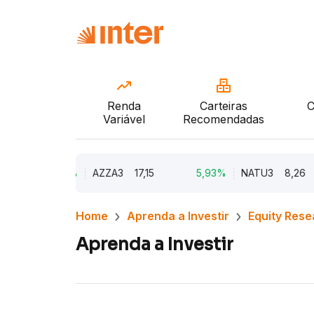
Renda
Carteiras
C
Variável
Recomendadas
9,79%
AZZA3
17,15
5,93%
NATU3
8,26
Home
Aprenda a Investir
Equity Rese
Aprenda a Investir