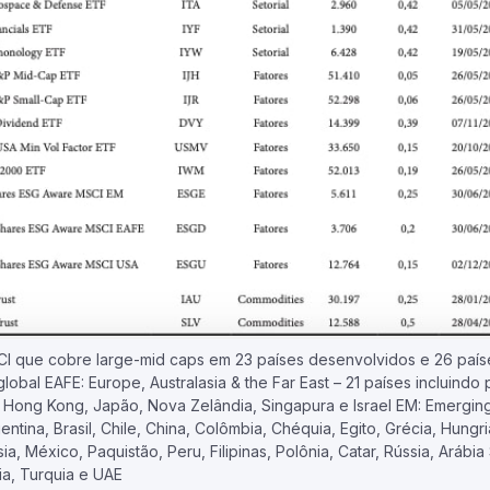
CI que cobre large-mid caps em 23 países desenvolvidos e 26 paí
lobal EAFE: Europe, Australasia & the Far East – 21 países incluindo 
, Hong Kong, Japão, Nova Zelândia, Singapura e Israel EM: Emergin
entina, Brasil, Chile, China, Colômbia, Chéquia, Egito, Grécia, Hungria
ia, México, Paquistão, Peru, Filipinas, Polônia, Catar, Rússia, Arábia
ia, Turquia e UAE