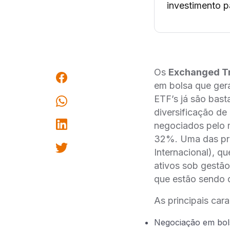
investimento pa
Os
Exchanged Tr
em bolsa que gera
ETF’s já são bas
diversificação d
negociados pelo m
32%. Uma das pri
Internacional), qu
ativos sob gestã
que estão sendo 
As principais cara
Negociação em bo