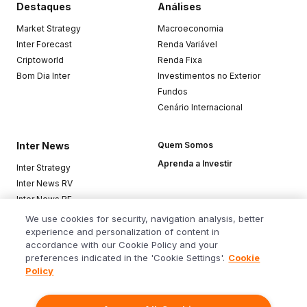
Destaques
Análises
Market Strategy
Macroeconomia
Inter Forecast
Renda Variável
Criptoworld
Renda Fixa
Bom Dia Inter
Investimentos no Exterior
Fundos
Cenário Internacional
Inter News
Quem Somos
Aprenda a Investir
Inter Strategy
Inter News RV
Inter News RF
Top Funds
We use cookies for security, navigation analysis, better
experience and personalization of content in
accordance with our Cookie Policy and your
Baixe o app
preferences indicated in the 'Cookie Settings'.
Cookie
Policy