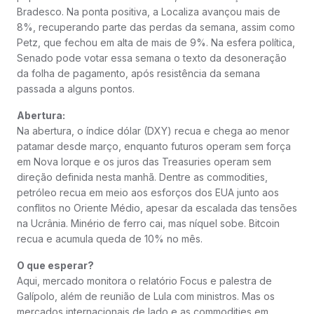
Bradesco. Na ponta positiva, a Localiza avançou mais de
8%, recuperando parte das perdas da semana, assim como
Petz, que fechou em alta de mais de 9%. Na esfera política,
Senado pode votar essa semana o texto da desoneração
da folha de pagamento, após resistência da semana
passada a alguns pontos.
Abertura:
Na abertura, o índice dólar (DXY) recua e chega ao menor
patamar desde março, enquanto futuros operam sem força
em Nova Iorque e os juros das Treasuries operam sem
direção definida nesta manhã. Dentre as commodities,
petróleo recua em meio aos esforços dos EUA junto aos
conflitos no Oriente Médio, apesar da escalada das tensões
na Ucrânia. Minério de ferro cai, mas níquel sobe. Bitcoin
recua e acumula queda de 10% no mês.
O que esperar?
Aqui, mercado monitora o relatório Focus e palestra de
Galípolo, além de reunião de Lula com ministros. Mas os
mercados internacionais de lado e as commodities em